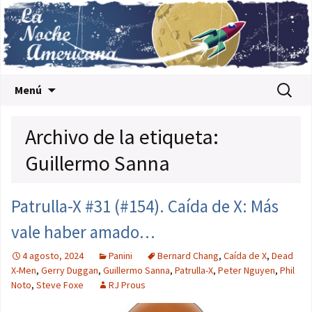
Saltar al contenido
Buscar:
Menú
Archivo de la etiqueta:
Guillermo Sanna
Patrulla-X #31 (#154). Caída de X: Más
vale haber amado…
4 agosto, 2024
Panini
Bernard Chang
,
Caída de X
,
Dead
X-Men
,
Gerry Duggan
,
Guillermo Sanna
,
Patrulla-X
,
Peter Nguyen
,
Phil
Noto
,
Steve Foxe
RJ Prous