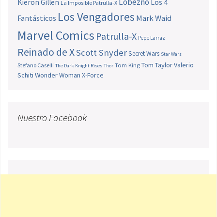
Lobezno
Los 4
Kieron Gillen
La Imposible Patrulla-X
Los Vengadores
Fantásticos
Mark Waid
Marvel Comics
Patrulla-X
Pepe Larraz
Reinado de X
Scott Snyder
Secret Wars
Star Wars
Tom Taylor
Valerio
Stefano Caselli
Tom King
The Dark Knight Rises
Thor
Schiti
Wonder Woman
X-Force
Nuestro Facebook