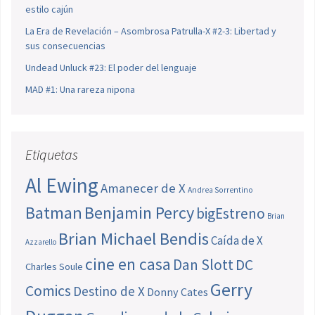
estilo cajún
La Era de Revelación – Asombrosa Patrulla-X #2-3: Libertad y
sus consecuencias
Undead Unluck #23: El poder del lenguaje
MAD #1: Una rareza nipona
Etiquetas
Al Ewing
Amanecer de X
Andrea Sorrentino
Batman
Benjamin Percy
bigEstreno
Brian
Brian Michael Bendis
Caída de X
Azzarello
cine en casa
Dan Slott
DC
Charles Soule
Gerry
Comics
Destino de X
Donny Cates