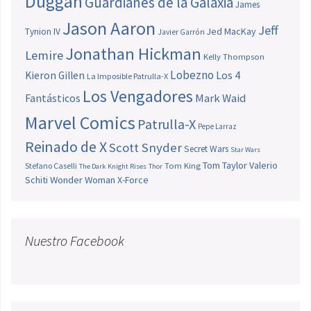
Duggan
Guardianes de la Galaxia
James
Jason Aaron
Jeff
Jed MacKay
Tynion IV
Javier Garrón
Jonathan Hickman
Lemire
Kelly Thompson
Lobezno
Los 4
Kieron Gillen
La Imposible Patrulla-X
Los Vengadores
Fantásticos
Mark Waid
Marvel Comics
Patrulla-X
Pepe Larraz
Reinado de X
Scott Snyder
Secret Wars
Star Wars
Tom Taylor
Valerio
Stefano Caselli
Tom King
The Dark Knight Rises
Thor
Schiti
Wonder Woman
X-Force
Nuestro Facebook