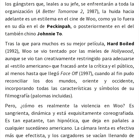
los gángsters que, leales a su jefe, se enfrentarán a toda la
organización (
A Better Tomorrow 2
, 1987), la huida hacia
adelante es un estilema en el cine de Woo, como ya lo fuera
en su día en el de
Peckinpah
, o posteriormente en el del
también chino
Johnnie To
.
Tras la que para muchos es su mejor película,
Hard Boiled
(1992), Woo se vio tentado por las mieles de
Hollywood
,
aunque se vio tan creativamente restringido para adecuarse
al «estilo americano» que fracasó ante la crítica y el público,
al menos hasta que llegó
Face Off
(1997), cuando al fin pudo
reconciliar los dos mundos, oriente y occidente,
incorporando todas las características y símbolos de su
filmografía (palomas incluidas).
Pero, ¿cómo es realmente la violencia en Woo? Es
sangrienta, dinámica y está exquisitamente coreografiada.
Es tan epatante, tan hipnótica, que deja en pañales a
cualquier sucedáneo americano. La cámara lenta es efectiva
más que efectista, y los cargadores se vacían llenando de