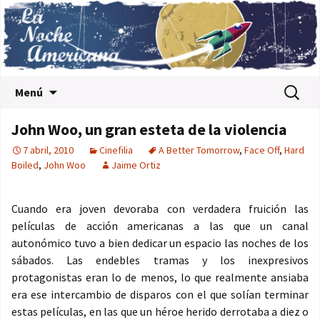
Saltar al contenido
Buscar:
Menú
John Woo, un gran esteta de la violencia
7 abril, 2010
Cinefilia
A Better Tomorrow
,
Face Off
,
Hard
Boiled
,
John Woo
Jaime Ortiz
Cuando era joven devoraba con verdadera fruición las
películas de acción americanas a las que un canal
autonómico tuvo a bien dedicar un espacio las noches de los
sábados. Las endebles tramas y los inexpresivos
protagonistas eran lo de menos, lo que realmente ansiaba
era ese intercambio de disparos con el que solían terminar
estas películas, en las que un héroe herido derrotaba a diez o