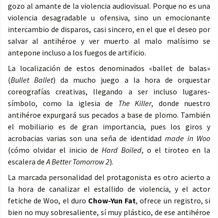
gozo al amante de la violencia audiovisual. Porque no es una
violencia desagradable u ofensiva, sino un emocionante
intercambio de disparos, casi sincero, en el que el deseo por
salvar al antihéroe y ver muerto al malo malísimo se
antepone incluso a los fuegos de artificio.
La localización de estos denominados «ballet de balas»
(
Bullet Ballet
) da mucho juego a la hora de orquestar
coreografías creativas, llegando a ser incluso lugares-
símbolo, como la iglesia de
The Killer
, donde nuestro
antihéroe expurgará sus pecados a base de plomo. También
el mobiliario es de gran importancia, pues los giros y
acrobacias varias son una seña de identidad
made in Woo
(cómo olvidar el inicio de
Hard Boiled
, o el tiroteo en la
escalera de
A Better Tomorrow 2
).
La marcada personalidad del protagonista es otro acierto a
la hora de canalizar el estallido de violencia, y el actor
fetiche de Woo, el duro
Chow-Yun Fat
, ofrece un registro, si
bien no muy sobresaliente, sí muy plástico, de ese antihéroe