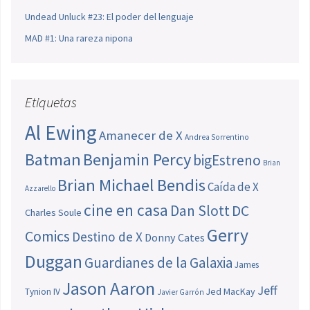
Undead Unluck #23: El poder del lenguaje
MAD #1: Una rareza nipona
Etiquetas
Al Ewing
Amanecer de X
Andrea Sorrentino
Batman
Benjamin Percy
bigEstreno
Brian
Brian Michael Bendis
Caída de X
Azzarello
cine en casa
Dan Slott
DC
Charles Soule
Gerry
Comics
Destino de X
Donny Cates
Duggan
Guardianes de la Galaxia
James
Jason Aaron
Jeff
Jed MacKay
Tynion IV
Javier Garrón