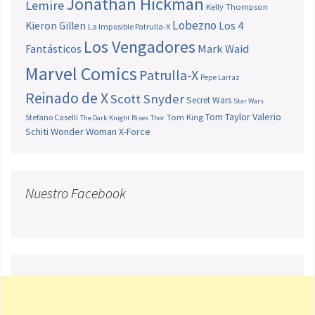
Jonathan Hickman
Lemire
Kelly Thompson
Lobezno
Los 4
Kieron Gillen
La Imposible Patrulla-X
Los Vengadores
Fantásticos
Mark Waid
Marvel Comics
Patrulla-X
Pepe Larraz
Reinado de X
Scott Snyder
Secret Wars
Star Wars
Tom Taylor
Valerio
Stefano Caselli
Tom King
The Dark Knight Rises
Thor
Schiti
Wonder Woman
X-Force
Nuestro Facebook