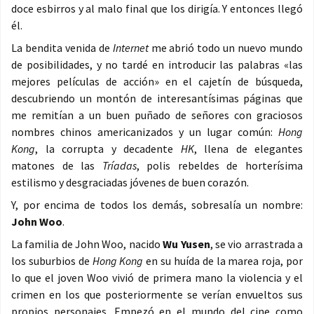
doce esbirros y al malo final que los dirigía. Y entonces llegó
él.
La bendita venida de
Internet
me abrió todo un nuevo mundo
de posibilidades, y no tardé en introducir las palabras «las
mejores películas de acción» en el cajetín de búsqueda,
descubriendo un montón de interesantísimas páginas que
me remitían a un buen puñado de señores con graciosos
nombres chinos americanizados y un lugar común:
Hong
Kong
, la corrupta y decadente
HK
, llena de elegantes
matones de las
Tríadas
, polis rebeldes de horterísima
estilismo y desgraciadas jóvenes de buen corazón.
Y, por encima de todos los demás, sobresalía un nombre:
John Woo
.
La familia de John Woo, nacido
Wu Yusen
, se vio arrastrada a
los suburbios de
Hong Kong
en su huída de la marea roja, por
lo que el joven Woo vivió de primera mano la violencia y el
crimen en los que posteriormente se verían envueltos sus
propios personajes. Empezó en el mundo del cine como