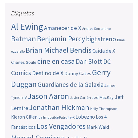
Etiquetas
Al Ewing
Amanecer de X
Andrea Sorrentino
Batman
Benjamin Percy
bigEstreno
Brian
Brian Michael Bendis
Caída de X
Azzarello
cine en casa
Dan Slott
DC
Charles Soule
Gerry
Comics
Destino de X
Donny Cates
Duggan
Guardianes de la Galaxia
James
Jason Aaron
Jeff
Jed MacKay
Tynion IV
Javier Garrón
Jonathan Hickman
Lemire
Kelly Thompson
Lobezno
Los 4
Kieron Gillen
La Imposible Patrulla-X
Los Vengadores
Fantásticos
Mark Waid
Marvel Comics