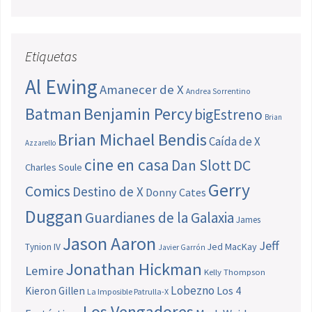
Etiquetas
Al Ewing
Amanecer de X
Andrea Sorrentino
Batman
Benjamin Percy
bigEstreno
Brian
Brian Michael Bendis
Caída de X
Azzarello
cine en casa
Dan Slott
DC
Charles Soule
Gerry
Comics
Destino de X
Donny Cates
Duggan
Guardianes de la Galaxia
James
Jason Aaron
Jeff
Jed MacKay
Tynion IV
Javier Garrón
Jonathan Hickman
Lemire
Kelly Thompson
Lobezno
Los 4
Kieron Gillen
La Imposible Patrulla-X
Los Vengadores