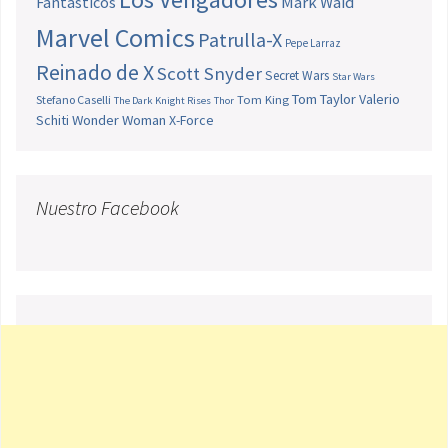
Fantásticos
Mark Waid
Marvel Comics
Patrulla-X
Pepe Larraz
Reinado de X
Scott Snyder
Secret Wars
Star Wars
Tom Taylor
Valerio
Stefano Caselli
Tom King
The Dark Knight Rises
Thor
Schiti
Wonder Woman
X-Force
Nuestro Facebook