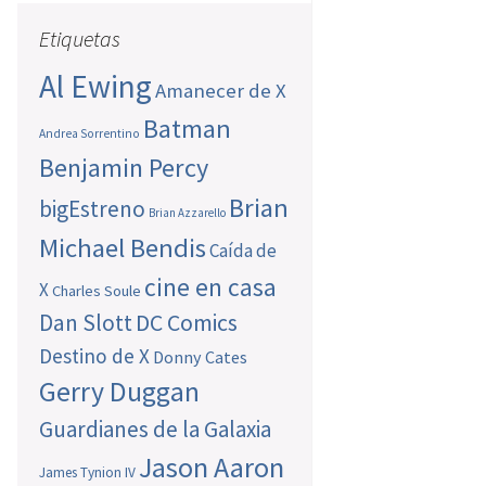
Etiquetas
Al Ewing
Amanecer de X
Batman
Andrea Sorrentino
Benjamin Percy
Brian
bigEstreno
Brian Azzarello
Michael Bendis
Caída de
cine en casa
X
Charles Soule
Dan Slott
DC Comics
Destino de X
Donny Cates
Gerry Duggan
Guardianes de la Galaxia
Jason Aaron
James Tynion IV