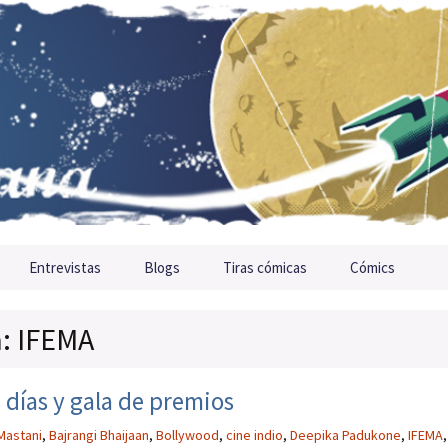
Entrevistas
Blogs
Tiras cómicas
Cómics
a: IFEMA
 días y gala de premios
Mastani
,
Bajrangi Bhaijaan
,
Bollywood
,
cine indio
,
Deepika Padukone
,
IFEMA
,