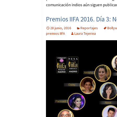
comunicación indios aún siguen publican
Premios IIFA 2016. Día 3: 
28 junio, 2016
Reportajes
Bolly
premios IIFA
Laura Tejerina