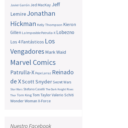
Jeff
Jed MacKay
Javier Garrón
Jonathan
Lemire
Hickman
Kieron
Kelly Thompson
Lobezno
Gillen
La Imposible Patrulla-X
Los
Los 4 Fantásticos
Vengadores
Mark Waid
Marvel Comics
Reinado
Patrulla-X
Pepe Larraz
de X
Scott Snyder
Secret Wars
Stefano Caselli
Star Wars
The Dark Knight Rises
Tom Taylor
Valerio Schiti
Tom King
Thor
Wonder Woman
X-Force
Nuestro Facebook