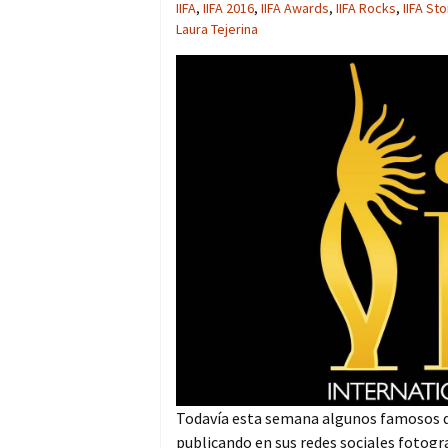
IIFA
,
IIFA 2016
,
IIFA Awards
,
IIFA Rocks
,
IIFA St
Laura Tejerina
Todavía esta semana algunos famosos d
publicando en sus redes sociales fotogra