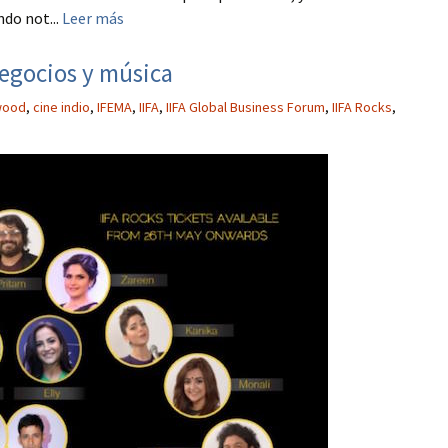
do not...
Leer más
Negocios y música
wood
,
cine indio
,
IFEMA
,
IIFA
,
IIFA Global Business Forum
,
IIFA Rocks
,