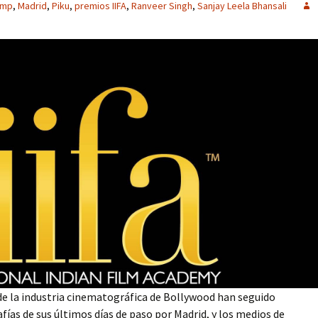
omp
,
Madrid
,
Piku
,
premios IIFA
,
Ranveer Singh
,
Sanjay Leela Bhansali
e la industria cinematográfica de Bollywood han seguido
fías de sus últimos días de paso por Madrid, y los medios de