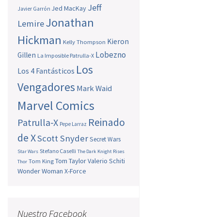
Jeff
Jed MacKay
Javier Garrón
Jonathan
Lemire
Hickman
Kieron
Kelly Thompson
Lobezno
Gillen
La Imposible Patrulla-X
Los
Los 4 Fantásticos
Vengadores
Mark Waid
Marvel Comics
Reinado
Patrulla-X
Pepe Larraz
de X
Scott Snyder
Secret Wars
Stefano Caselli
Star Wars
The Dark Knight Rises
Tom Taylor
Valerio Schiti
Tom King
Thor
Wonder Woman
X-Force
Nuestro Facebook