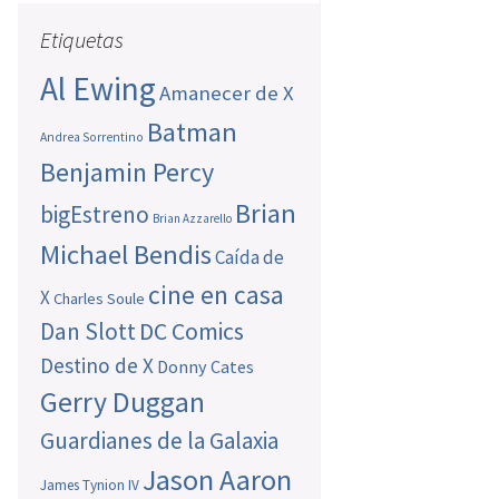
Etiquetas
Al Ewing
Amanecer de X
Batman
Andrea Sorrentino
Benjamin Percy
Brian
bigEstreno
Brian Azzarello
Michael Bendis
Caída de
cine en casa
X
Charles Soule
Dan Slott
DC Comics
Destino de X
Donny Cates
Gerry Duggan
Guardianes de la Galaxia
Jason Aaron
James Tynion IV