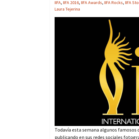
IIFA
,
IIFA 2016
,
IIFA Awards
,
IIFA Rocks
,
IIFA St
Laura Tejerina
Todavía esta semana algunos famosos d
publicando en sus redes sociales fotogra