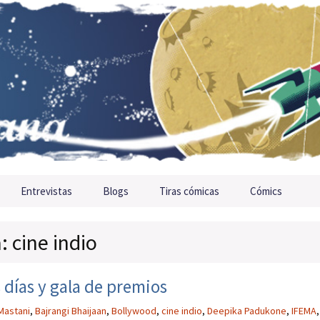
Entrevistas
Blogs
Tiras cómicas
Cómics
: cine indio
 días y gala de premios
Mastani
,
Bajrangi Bhaijaan
,
Bollywood
,
cine indio
,
Deepika Padukone
,
IFEMA
,