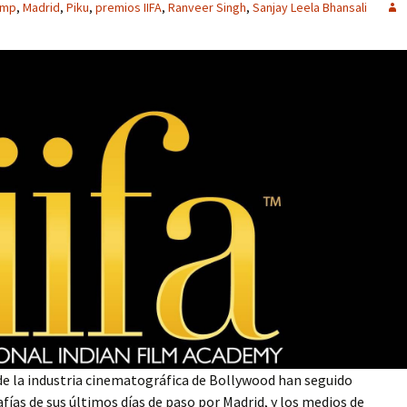
omp
,
Madrid
,
Piku
,
premios IIFA
,
Ranveer Singh
,
Sanjay Leela Bhansali
e la industria cinematográfica de Bollywood han seguido
fías de sus últimos días de paso por Madrid, y los medios de