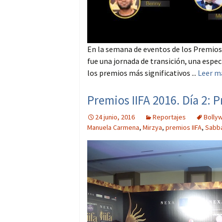
En la semana de eventos de los Premios 
fue una jornada de transición, una espec
los premios más significativos ...
Leer m
Premios IIFA 2016. Día 2: P
24 junio, 2016
Reportajes
Bolly
Manuela Carmena
,
Mirzya
,
premios IIFA
,
Sabb