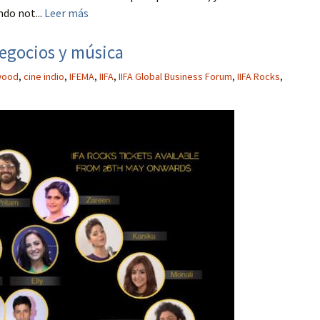
do not...
Leer más
Negocios y música
wood
,
cine indio
,
IFEMA
,
IIFA
,
IIFA Global Business Forum
,
IIFA Rocks
,