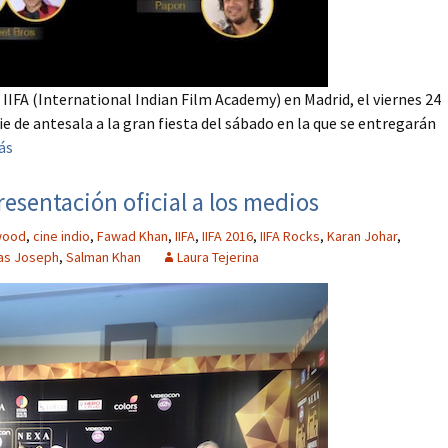
IIFA (International Indian Film Academy) en Madrid, el viernes 24
ie de antesala a la gran fiesta del sábado en la que se entregarán
ás
resentación oficial a los medios
wood
,
cine indio
,
Fawad Khan
,
IIFA
,
IIFA 2016
,
IIFA Rocks
,
Karan Johar
,
as Joseph
,
Salman Khan
Laura Tejerina