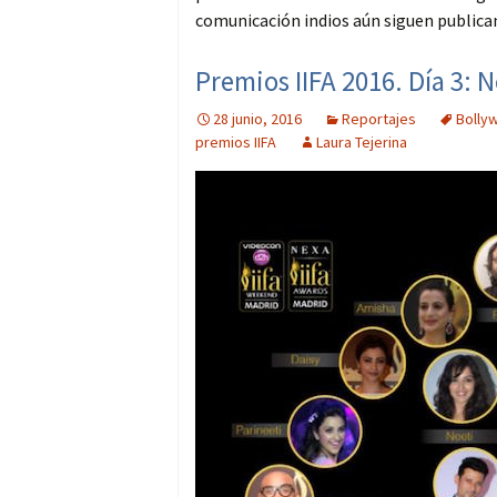
comunicación indios aún siguen publican
Premios IIFA 2016. Día 3: 
28 junio, 2016
Reportajes
Bolly
premios IIFA
Laura Tejerina