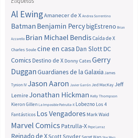
Etiquetas
Al Ewing
Amanecer de X
Andrea Sorrentino
Batman
Benjamin Percy
bigEstreno
Brian
Brian Michael Bendis
Caída de X
Azzarello
cine en casa
Dan Slott
DC
Charles Soule
Gerry
Comics
Destino de X
Donny Cates
Duggan
Guardianes de la Galaxia
James
Jason Aaron
Jeff
Jed MacKay
Tynion IV
Javier Garrón
Jonathan Hickman
Lemire
Kelly Thompson
Lobezno
Los 4
Kieron Gillen
La Imposible Patrulla-X
Los Vengadores
Fantásticos
Mark Waid
Marvel Comics
Patrulla-X
Pepe Larraz
Reinado de X
Scott Snyder
Secret Wars
Star Wars