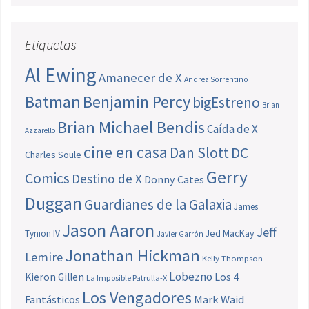
Etiquetas
Al Ewing
Amanecer de X
Andrea Sorrentino
Batman
Benjamin Percy
bigEstreno
Brian
Brian Michael Bendis
Caída de X
Azzarello
cine en casa
Dan Slott
DC
Charles Soule
Gerry
Comics
Destino de X
Donny Cates
Duggan
Guardianes de la Galaxia
James
Jason Aaron
Jeff
Jed MacKay
Tynion IV
Javier Garrón
Jonathan Hickman
Lemire
Kelly Thompson
Lobezno
Los 4
Kieron Gillen
La Imposible Patrulla-X
Los Vengadores
Fantásticos
Mark Waid