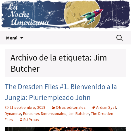
Saltar al contenido
Buscar:
Menú
Archivo de la etiqueta: Jim
Butcher
The Dresden Files #1. Bienvenido a la
Jungla: Pluriempleado John
21 septiembre, 2018
Otras editoriales
Ardian Syaf
,
Dynamite
,
Ediciones Dimensionales
,
Jim Butcher
,
The Dresden
Files
RJ Prous