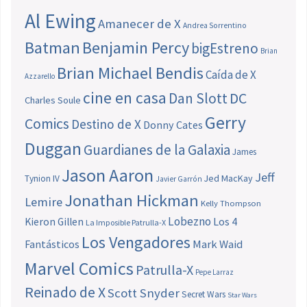
Al Ewing
Amanecer de X
Andrea Sorrentino
Batman
Benjamin Percy
bigEstreno
Brian
Brian Michael Bendis
Caída de X
Azzarello
cine en casa
Dan Slott
DC
Charles Soule
Gerry
Comics
Destino de X
Donny Cates
Duggan
Guardianes de la Galaxia
James
Jason Aaron
Jeff
Jed MacKay
Tynion IV
Javier Garrón
Jonathan Hickman
Lemire
Kelly Thompson
Lobezno
Los 4
Kieron Gillen
La Imposible Patrulla-X
Los Vengadores
Fantásticos
Mark Waid
Marvel Comics
Patrulla-X
Pepe Larraz
Reinado de X
Scott Snyder
Secret Wars
Star Wars