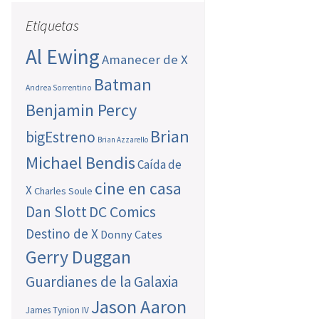
Etiquetas
Al Ewing
Amanecer de X
Batman
Andrea Sorrentino
Benjamin Percy
Brian
bigEstreno
Brian Azzarello
Michael Bendis
Caída de
cine en casa
X
Charles Soule
Dan Slott
DC Comics
Destino de X
Donny Cates
Gerry Duggan
Guardianes de la Galaxia
Jason Aaron
James Tynion IV