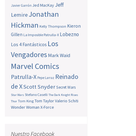
Jeff
Jed MacKay
Javier Garrón
Jonathan
Lemire
Hickman
Kieron
Kelly Thompson
Lobezno
Gillen
La Imposible Patrulla-X
Los
Los 4 Fantásticos
Vengadores
Mark Waid
Marvel Comics
Reinado
Patrulla-X
Pepe Larraz
de X
Scott Snyder
Secret Wars
Stefano Caselli
Star Wars
The Dark Knight Rises
Tom Taylor
Valerio Schiti
Tom King
Thor
Wonder Woman
X-Force
Nuestro Facebook