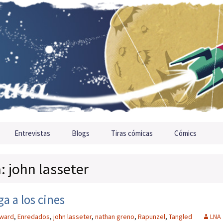
Entrevistas
Blogs
Tiras cómicas
Cómics
: john lasseter
a a los cines
oward
,
Enredados
,
john lasseter
,
nathan greno
,
Rapunzel
,
Tangled
LNA