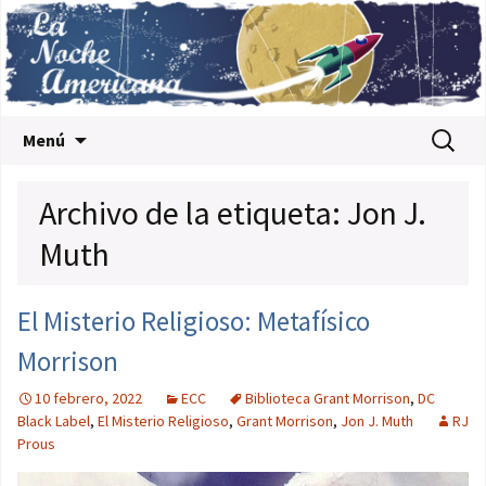
Saltar al contenido
Buscar:
Menú
Archivo de la etiqueta: Jon J.
Muth
El Misterio Religioso: Metafísico
Morrison
10 febrero, 2022
ECC
Biblioteca Grant Morrison
,
DC
Black Label
,
El Misterio Religioso
,
Grant Morrison
,
Jon J. Muth
RJ
Prous