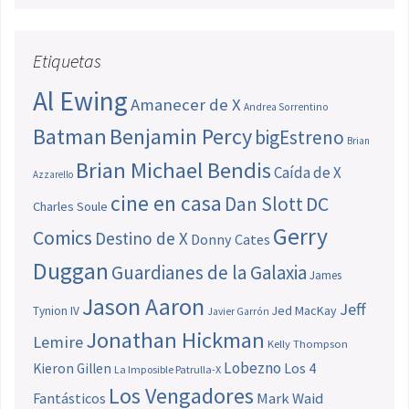
Etiquetas
Al Ewing
Amanecer de X
Andrea Sorrentino
Batman
Benjamin Percy
bigEstreno
Brian
Brian Michael Bendis
Caída de X
Azzarello
cine en casa
Dan Slott
DC
Charles Soule
Gerry
Comics
Destino de X
Donny Cates
Duggan
Guardianes de la Galaxia
James
Jason Aaron
Jeff
Jed MacKay
Tynion IV
Javier Garrón
Jonathan Hickman
Lemire
Kelly Thompson
Lobezno
Los 4
Kieron Gillen
La Imposible Patrulla-X
Los Vengadores
Fantásticos
Mark Waid