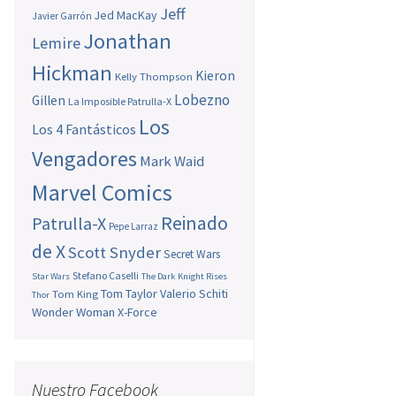
Jeff
Jed MacKay
Javier Garrón
Jonathan
Lemire
Hickman
Kieron
Kelly Thompson
Lobezno
Gillen
La Imposible Patrulla-X
Los
Los 4 Fantásticos
Vengadores
Mark Waid
Marvel Comics
Reinado
Patrulla-X
Pepe Larraz
de X
Scott Snyder
Secret Wars
Stefano Caselli
Star Wars
The Dark Knight Rises
Tom Taylor
Valerio Schiti
Tom King
Thor
Wonder Woman
X-Force
Nuestro Facebook