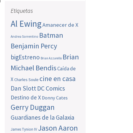
Etiquetas
Al Ewing
Amanecer de X
Batman
Andrea Sorrentino
Benjamin Percy
Brian
bigEstreno
Brian Azzarello
Michael Bendis
Caída de
cine en casa
X
Charles Soule
Dan Slott
DC Comics
Destino de X
Donny Cates
Gerry Duggan
Guardianes de la Galaxia
Jason Aaron
James Tynion IV