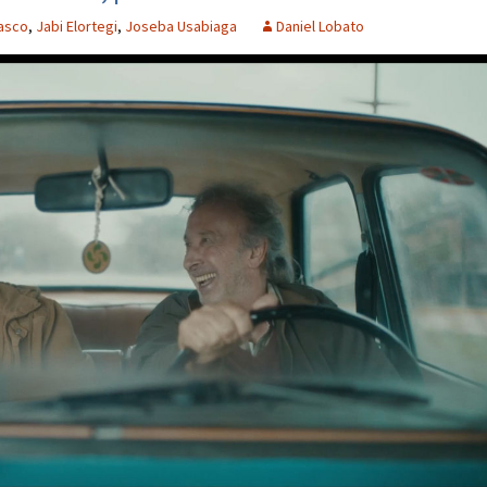
Vasco
,
Jabi Elortegi
,
Joseba Usabiaga
Daniel Lobato