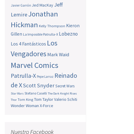
Jeff
Jed MacKay
Javier Garrón
Jonathan
Lemire
Hickman
Kieron
Kelly Thompson
Lobezno
Gillen
La Imposible Patrulla-X
Los
Los 4 Fantásticos
Vengadores
Mark Waid
Marvel Comics
Reinado
Patrulla-X
Pepe Larraz
de X
Scott Snyder
Secret Wars
Stefano Caselli
Star Wars
The Dark Knight Rises
Tom Taylor
Valerio Schiti
Tom King
Thor
Wonder Woman
X-Force
Nuestro Facebook