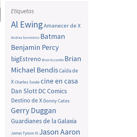
Etiquetas
Al Ewing
Amanecer de X
Batman
Andrea Sorrentino
Benjamin Percy
Brian
bigEstreno
Brian Azzarello
Michael Bendis
Caída de
cine en casa
X
Charles Soule
Dan Slott
DC Comics
Destino de X
Donny Cates
Gerry Duggan
Guardianes de la Galaxia
Jason Aaron
James Tynion IV