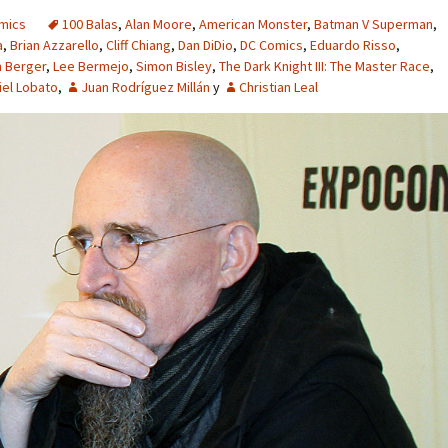
ómics
100 Balas
,
Alan Moore
,
American Monster
,
Batman V Superman
,
a
,
Brian Azzarello
,
Cliff Chiang
,
Dan DiDio
,
DC Comics
,
Eduardo Risso
,
 Berger
,
Lee Bermejo
,
Simon Bisley
,
The Dark Knight III: The Master Race
,
iel Lobato
,
Juan Rodríguez Millán
y
Christian Leal