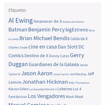
Etiquetas
Al Ewing
Amanecer de X
Andrea Sorrentino
Batman
Benjamin Percy
bigEstreno
Brian
Brian Michael Bendis
Caída de X
Azzarello
cine en casa
Dan Slott
DC
Charles Soule
Gerry
Comics
Destino de X
Donny Cates
Duggan
Guardianes de la Galaxia
James
Jason Aaron
Jeff
Jed MacKay
Tynion IV
Javier Garrón
Jonathan Hickman
Lemire
Kelly Thompson
Lobezno
Los 4
Kieron Gillen
La Imposible Patrulla-X
Los Vengadores
Fantásticos
Mark Waid
Marvel Comics