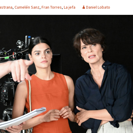
astrana
,
Cumelén Sanz
,
Fran Torres
,
La jefa
Daniel Lobato