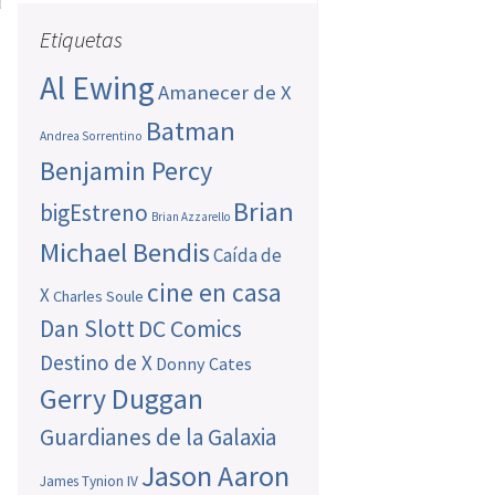
Etiquetas
Al Ewing
Amanecer de X
Batman
Andrea Sorrentino
Benjamin Percy
Brian
bigEstreno
Brian Azzarello
Michael Bendis
Caída de
cine en casa
X
Charles Soule
Dan Slott
DC Comics
Destino de X
Donny Cates
Gerry Duggan
Guardianes de la Galaxia
Jason Aaron
James Tynion IV