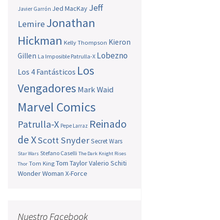
Jeff
Jed MacKay
Javier Garrón
Jonathan
Lemire
Hickman
Kieron
Kelly Thompson
Lobezno
Gillen
La Imposible Patrulla-X
Los
Los 4 Fantásticos
Vengadores
Mark Waid
Marvel Comics
Reinado
Patrulla-X
Pepe Larraz
de X
Scott Snyder
Secret Wars
Stefano Caselli
Star Wars
The Dark Knight Rises
Tom Taylor
Valerio Schiti
Tom King
Thor
Wonder Woman
X-Force
Nuestro Facebook