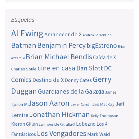
Etiquetas
Al Ewing
Amanecer de X
Andrea Sorrentino
Batman
Benjamin Percy
bigEstreno
Brian
Brian Michael Bendis
Caída de X
Azzarello
cine en casa
Dan Slott
DC
Charles Soule
Gerry
Comics
Destino de X
Donny Cates
Duggan
Guardianes de la Galaxia
James
Jason Aaron
Jeff
Jed MacKay
Tynion IV
Javier Garrón
Jonathan Hickman
Lemire
Kelly Thompson
Lobezno
Los 4
Kieron Gillen
La Imposible Patrulla-X
Los Vengadores
Fantásticos
Mark Waid