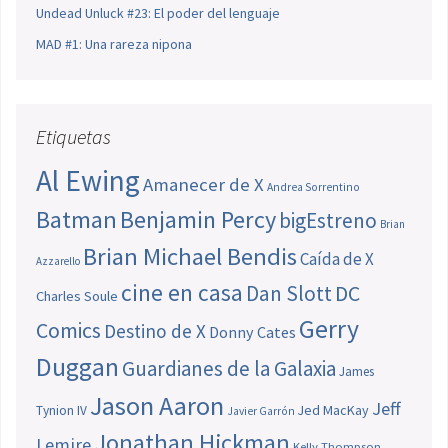
Undead Unluck #23: El poder del lenguaje
MAD #1: Una rareza nipona
Etiquetas
Al Ewing
Amanecer de X
Andrea Sorrentino
Batman
Benjamin Percy
bigEstreno
Brian
Brian Michael Bendis
Caída de X
Azzarello
cine en casa
Dan Slott
DC
Charles Soule
Gerry
Comics
Destino de X
Donny Cates
Duggan
Guardianes de la Galaxia
James
Jason Aaron
Jeff
Jed MacKay
Tynion IV
Javier Garrón
Jonathan Hickman
Lemire
Kelly Thompson