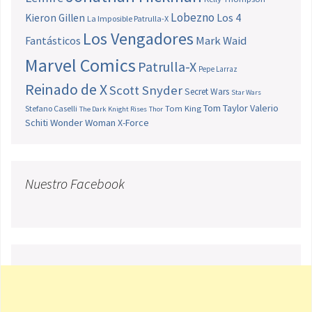
Lobezno
Los 4
Kieron Gillen
La Imposible Patrulla-X
Los Vengadores
Fantásticos
Mark Waid
Marvel Comics
Patrulla-X
Pepe Larraz
Reinado de X
Scott Snyder
Secret Wars
Star Wars
Tom Taylor
Valerio
Stefano Caselli
Tom King
The Dark Knight Rises
Thor
Schiti
Wonder Woman
X-Force
Nuestro Facebook