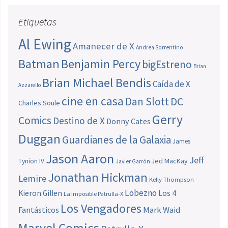
Etiquetas
Al Ewing
Amanecer de X
Andrea Sorrentino
Batman
Benjamin Percy
bigEstreno
Brian
Brian Michael Bendis
Caída de X
Azzarello
cine en casa
Dan Slott
DC
Charles Soule
Gerry
Comics
Destino de X
Donny Cates
Duggan
Guardianes de la Galaxia
James
Jason Aaron
Jeff
Jed MacKay
Tynion IV
Javier Garrón
Jonathan Hickman
Lemire
Kelly Thompson
Lobezno
Los 4
Kieron Gillen
La Imposible Patrulla-X
Los Vengadores
Fantásticos
Mark Waid
Marvel Comics