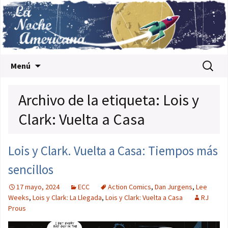
Saltar al contenido
Buscar:
Menú
Archivo de la etiqueta: Lois y
Clark: Vuelta a Casa
Lois y Clark. Vuelta a Casa: Tiempos más
sencillos
17 mayo, 2024
ECC
Action Comics
,
Dan Jurgens
,
Lee
Weeks
,
Lois y Clark: La Llegada
,
Lois y Clark: Vuelta a Casa
RJ
Prous