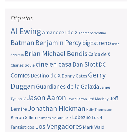
Etiquetas
Al Ewing
Amanecer de X
Andrea Sorrentino
Batman
Benjamin Percy
bigEstreno
Brian
Brian Michael Bendis
Caída de X
Azzarello
cine en casa
Dan Slott
DC
Charles Soule
Gerry
Comics
Destino de X
Donny Cates
Duggan
Guardianes de la Galaxia
James
Jason Aaron
Jeff
Jed MacKay
Tynion IV
Javier Garrón
Jonathan Hickman
Lemire
Kelly Thompson
Lobezno
Los 4
Kieron Gillen
La Imposible Patrulla-X
Los Vengadores
Fantásticos
Mark Waid