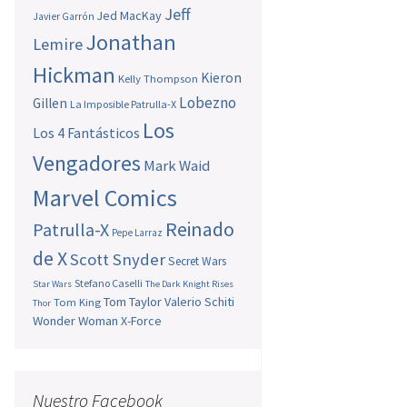
Jeff
Jed MacKay
Javier Garrón
Jonathan
Lemire
Hickman
Kieron
Kelly Thompson
Lobezno
Gillen
La Imposible Patrulla-X
Los
Los 4 Fantásticos
Vengadores
Mark Waid
Marvel Comics
Reinado
Patrulla-X
Pepe Larraz
de X
Scott Snyder
Secret Wars
Stefano Caselli
Star Wars
The Dark Knight Rises
Tom Taylor
Valerio Schiti
Tom King
Thor
Wonder Woman
X-Force
Nuestro Facebook