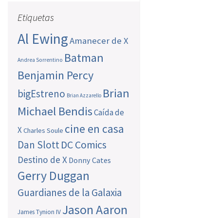
Etiquetas
Al Ewing
Amanecer de X
Batman
Andrea Sorrentino
Benjamin Percy
Brian
bigEstreno
Brian Azzarello
Michael Bendis
Caída de
cine en casa
X
Charles Soule
Dan Slott
DC Comics
Destino de X
Donny Cates
Gerry Duggan
Guardianes de la Galaxia
Jason Aaron
James Tynion IV