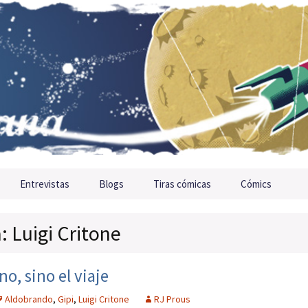
Entrevistas
Blogs
Tiras cómicas
Cómics
: Luigi Critone
o, sino el viaje
Aldobrando
,
Gipi
,
Luigi Critone
RJ Prous