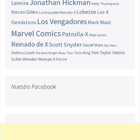
Jonathan Hickman
Lemire
Kelly Thompson
Lobezno
Los 4
Kieron Gillen
La Imposible Patrulla-X
Los Vengadores
Fantásticos
Mark Waid
Marvel Comics
Patrulla-X
Pepe Larraz
Reinado de X
Scott Snyder
Secret Wars
Star Wars
Tom Taylor
Valerio
Stefano Caselli
Tom King
The Dark Knight Rises
Thor
Schiti
Wonder Woman
X-Force
Nuestro Facebook