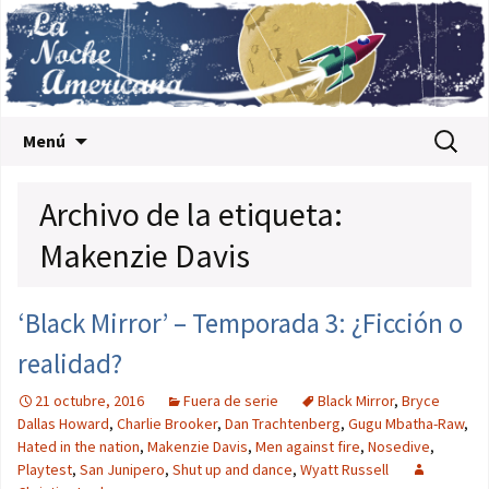
Saltar al contenido
Buscar:
Menú
Archivo de la etiqueta:
Makenzie Davis
‘Black Mirror’ – Temporada 3: ¿Ficción o
realidad?
21 octubre, 2016
Fuera de serie
Black Mirror
,
Bryce
Dallas Howard
,
Charlie Brooker
,
Dan Trachtenberg
,
Gugu Mbatha-Raw
,
Hated in the nation
,
Makenzie Davis
,
Men against fire
,
Nosedive
,
Playtest
,
San Junipero
,
Shut up and dance
,
Wyatt Russell