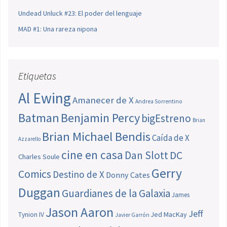
Undead Unluck #23: El poder del lenguaje
MAD #1: Una rareza nipona
Etiquetas
Al Ewing
Amanecer de X
Andrea Sorrentino
Batman
Benjamin Percy
bigEstreno
Brian
Brian Michael Bendis
Caída de X
Azzarello
cine en casa
Dan Slott
DC
Charles Soule
Gerry
Comics
Destino de X
Donny Cates
Duggan
Guardianes de la Galaxia
James
Jason Aaron
Jeff
Jed MacKay
Tynion IV
Javier Garrón