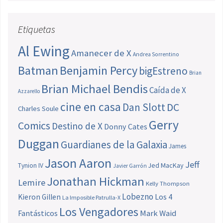
Etiquetas
Al Ewing
Amanecer de X
Andrea Sorrentino
Batman
Benjamin Percy
bigEstreno
Brian
Brian Michael Bendis
Caída de X
Azzarello
cine en casa
Dan Slott
DC
Charles Soule
Gerry
Comics
Destino de X
Donny Cates
Duggan
Guardianes de la Galaxia
James
Jason Aaron
Jeff
Jed MacKay
Tynion IV
Javier Garrón
Jonathan Hickman
Lemire
Kelly Thompson
Lobezno
Los 4
Kieron Gillen
La Imposible Patrulla-X
Los Vengadores
Fantásticos
Mark Waid