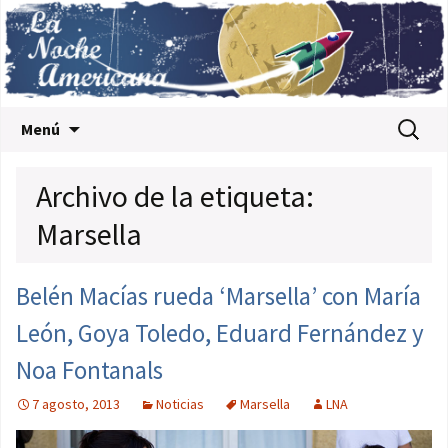
Saltar al contenido
Buscar:
Menú
Archivo de la etiqueta:
Marsella
Belén Macías rueda ‘Marsella’ con María
León, Goya Toledo, Eduard Fernández y
Noa Fontanals
7 agosto, 2013
Noticias
Marsella
LNA