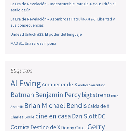
La Era de Revelación – Indestructible Patrulla-X #2-3: Tritón al
estilo cajún
La Era de Revelación – Asombrosa Patrulla-X #2-3: Libertad y
sus consecuencias
Undead Unluck #23: El poder del lenguaje
MAD #1: Una rareza nipona
Etiquetas
Al Ewing
Amanecer de X
Andrea Sorrentino
Batman
Benjamin Percy
bigEstreno
Brian
Brian Michael Bendis
Caída de X
Azzarello
cine en casa
Dan Slott
DC
Charles Soule
Gerry
Comics
Destino de X
Donny Cates