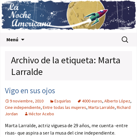
Saltar al contenido
Buscar:
Menú
Archivo de la etiqueta: Marta
Larralde
Vigo en sus ojos
9 noviembre, 2010
Esquirlas
4000 euros
,
Alberto López
,
Cine independiente
,
Entre todas las mujeres
,
Marta Larralde
,
Richard
Jordan
Héctor Acebo
Marta Larralde, actriz viguesa de 29 años, me cuenta -entre
risas- que aspira a ser la musa del cine independiente.