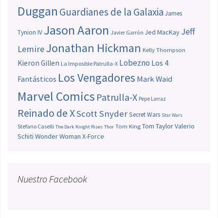
Duggan
Guardianes de la Galaxia
James
Jason Aaron
Jeff
Jed MacKay
Tynion IV
Javier Garrón
Jonathan Hickman
Lemire
Kelly Thompson
Lobezno
Los 4
Kieron Gillen
La Imposible Patrulla-X
Los Vengadores
Fantásticos
Mark Waid
Marvel Comics
Patrulla-X
Pepe Larraz
Reinado de X
Scott Snyder
Secret Wars
Star Wars
Tom Taylor
Valerio
Stefano Caselli
Tom King
The Dark Knight Rises
Thor
Schiti
Wonder Woman
X-Force
Nuestro Facebook