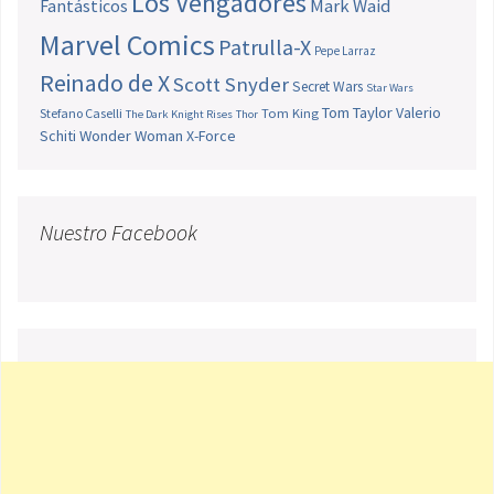
Los Vengadores
Fantásticos
Mark Waid
Marvel Comics
Patrulla-X
Pepe Larraz
Reinado de X
Scott Snyder
Secret Wars
Star Wars
Tom Taylor
Valerio
Stefano Caselli
Tom King
The Dark Knight Rises
Thor
Schiti
Wonder Woman
X-Force
Nuestro Facebook