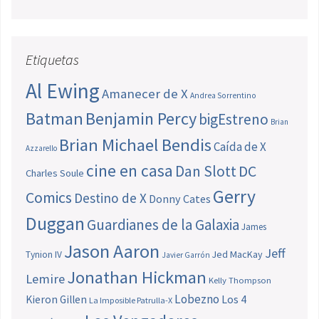
Etiquetas
Al Ewing
Amanecer de X
Andrea Sorrentino
Batman
Benjamin Percy
bigEstreno
Brian
Brian Michael Bendis
Caída de X
Azzarello
cine en casa
Dan Slott
DC
Charles Soule
Gerry
Comics
Destino de X
Donny Cates
Duggan
Guardianes de la Galaxia
James
Jason Aaron
Jeff
Jed MacKay
Tynion IV
Javier Garrón
Jonathan Hickman
Lemire
Kelly Thompson
Lobezno
Los 4
Kieron Gillen
La Imposible Patrulla-X