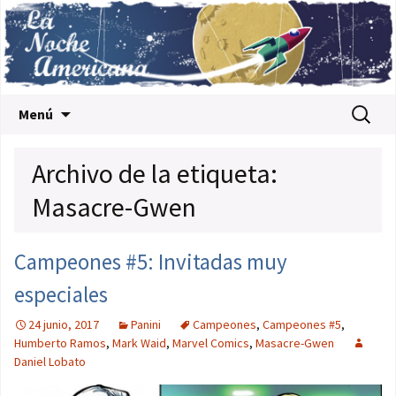
Saltar al contenido
Buscar:
Menú
Archivo de la etiqueta:
Masacre-Gwen
Campeones #5: Invitadas muy
especiales
24 junio, 2017
Panini
Campeones
,
Campeones #5
,
Humberto Ramos
,
Mark Waid
,
Marvel Comics
,
Masacre-Gwen
Daniel Lobato