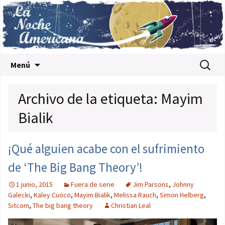
Saltar al contenido
Buscar:
Menú
Archivo de la etiqueta: Mayim
Bialik
¡Qué alguien acabe con el sufrimiento
de ‘The Big Bang Theory’!
1 junio, 2015
Fuera de serie
Jim Parsons
,
Johnny
Galecki
,
Kaley Cuoco
,
Mayim Bialik
,
Melissa Rauch
,
Simon Helberg
,
Sitcom
,
The big bang theory
Christian Leal