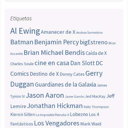
Etiquetas
Al Ewing
Amanecer de X
Andrea Sorrentino
Batman
Benjamin Percy
bigEstreno
Brian
Brian Michael Bendis
Caída de X
Azzarello
cine en casa
Dan Slott
DC
Charles Soule
Gerry
Comics
Destino de X
Donny Cates
Duggan
Guardianes de la Galaxia
James
Jason Aaron
Jeff
Jed MacKay
Tynion IV
Javier Garrón
Jonathan Hickman
Lemire
Kelly Thompson
Lobezno
Los 4
Kieron Gillen
La Imposible Patrulla-X
Los Vengadores
Fantásticos
Mark Waid