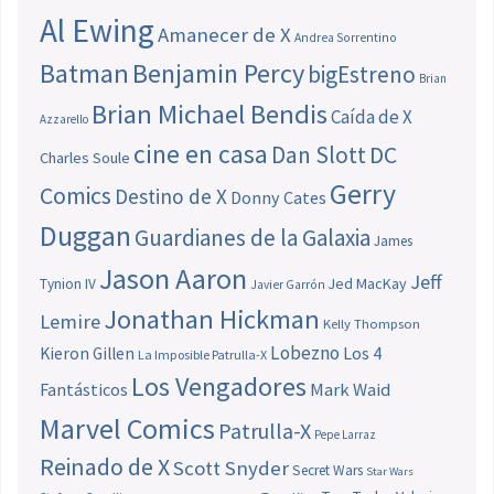
Al Ewing
Amanecer de X
Andrea Sorrentino
Batman
Benjamin Percy
bigEstreno
Brian
Brian Michael Bendis
Caída de X
Azzarello
cine en casa
Dan Slott
DC
Charles Soule
Gerry
Comics
Destino de X
Donny Cates
Duggan
Guardianes de la Galaxia
James
Jason Aaron
Jeff
Jed MacKay
Tynion IV
Javier Garrón
Jonathan Hickman
Lemire
Kelly Thompson
Lobezno
Los 4
Kieron Gillen
La Imposible Patrulla-X
Los Vengadores
Fantásticos
Mark Waid
Marvel Comics
Patrulla-X
Pepe Larraz
Reinado de X
Scott Snyder
Secret Wars
Star Wars