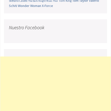
Tom Taylor
Valerio
Stefano Caselli
Tom King
The Dark Knight Rises
Thor
Schiti
Wonder Woman
X-Force
Nuestro Facebook