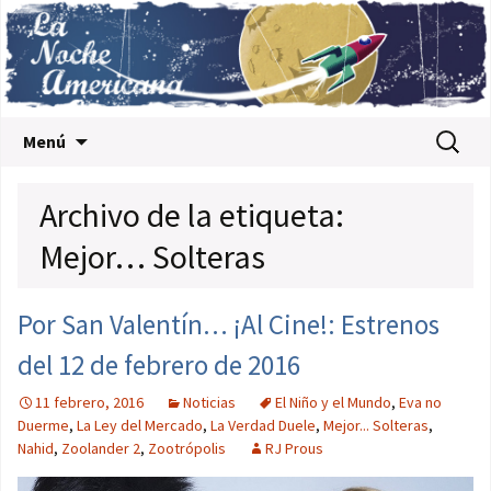
Saltar al contenido
Buscar:
Menú
Archivo de la etiqueta:
Mejor… Solteras
Por San Valentín… ¡Al Cine!: Estrenos
del 12 de febrero de 2016
11 febrero, 2016
Noticias
El Niño y el Mundo
,
Eva no
Duerme
,
La Ley del Mercado
,
La Verdad Duele
,
Mejor... Solteras
,
Nahid
,
Zoolander 2
,
Zootrópolis
RJ Prous