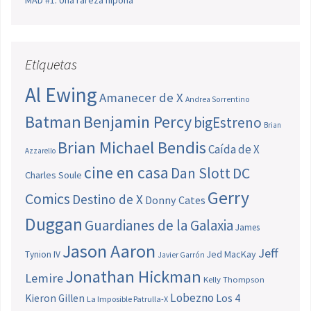
MAD #1: Una rareza nipona
Etiquetas
Al Ewing
Amanecer de X
Andrea Sorrentino
Batman
Benjamin Percy
bigEstreno
Brian
Brian Michael Bendis
Caída de X
Azzarello
cine en casa
Dan Slott
DC
Charles Soule
Gerry
Comics
Destino de X
Donny Cates
Duggan
Guardianes de la Galaxia
James
Jason Aaron
Jeff
Jed MacKay
Tynion IV
Javier Garrón
Jonathan Hickman
Lemire
Kelly Thompson
Lobezno
Los 4
Kieron Gillen
La Imposible Patrulla-X