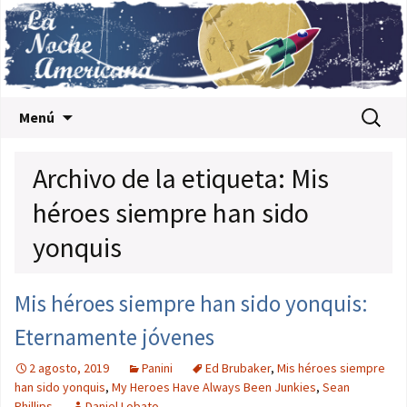
Saltar al contenido
Buscar:
Menú
Archivo de la etiqueta: Mis
héroes siempre han sido
yonquis
Mis héroes siempre han sido yonquis:
Eternamente jóvenes
2 agosto, 2019
Panini
Ed Brubaker
,
Mis héroes siempre
han sido yonquis
,
My Heroes Have Always Been Junkies
,
Sean
Phillips
Daniel Lobato