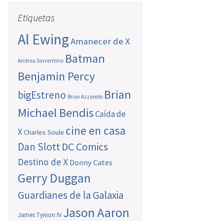
Etiquetas
Al Ewing
Amanecer de X
Batman
Andrea Sorrentino
Benjamin Percy
Brian
bigEstreno
Brian Azzarello
Michael Bendis
Caída de
cine en casa
X
Charles Soule
Dan Slott
DC Comics
Destino de X
Donny Cates
Gerry Duggan
Guardianes de la Galaxia
Jason Aaron
James Tynion IV