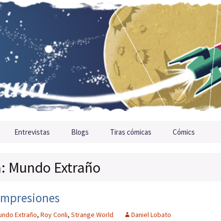
Entrevistas
Blogs
Tiras cómicas
Cómics
ta: Mundo Extraño
impresiones
undo Extraño
,
Roy Conli
,
Strange World
Daniel Lobato