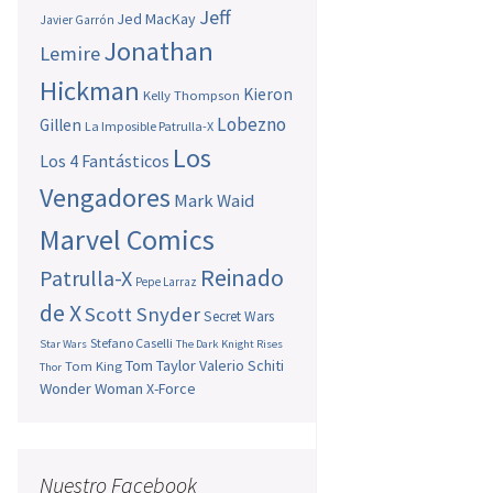
Jeff
Jed MacKay
Javier Garrón
Jonathan
Lemire
Hickman
Kieron
Kelly Thompson
Lobezno
Gillen
La Imposible Patrulla-X
Los
Los 4 Fantásticos
Vengadores
Mark Waid
Marvel Comics
Reinado
Patrulla-X
Pepe Larraz
de X
Scott Snyder
Secret Wars
Stefano Caselli
Star Wars
The Dark Knight Rises
Tom Taylor
Valerio Schiti
Tom King
Thor
Wonder Woman
X-Force
Nuestro Facebook