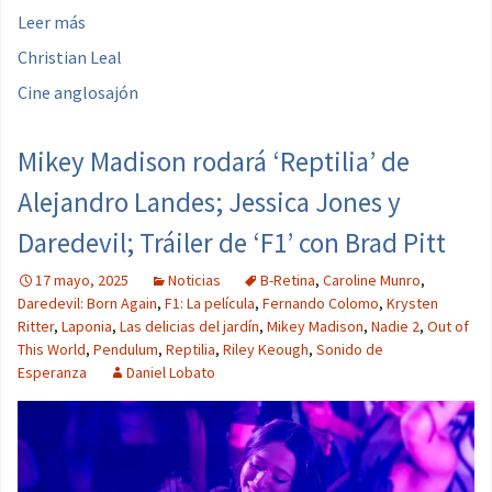
Leer más
Christian Leal
Cine anglosajón
Mikey Madison rodará ‘Reptilia’ de
Alejandro Landes; Jessica Jones y
Daredevil; Tráiler de ‘F1’ con Brad Pitt
17 mayo, 2025
Noticias
B-Retina
,
Caroline Munro
,
Daredevil: Born Again
,
F1: La película
,
Fernando Colomo
,
Krysten
Ritter
,
Laponia
,
Las delicias del jardín
,
Mikey Madison
,
Nadie 2
,
Out of
This World
,
Pendulum
,
Reptilia
,
Riley Keough
,
Sonido de
Esperanza
Daniel Lobato