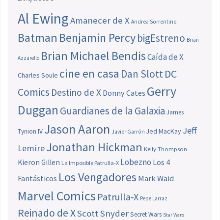
Al Ewing
Amanecer de X
Andrea Sorrentino
Batman
Benjamin Percy
bigEstreno
Brian
Brian Michael Bendis
Caída de X
Azzarello
cine en casa
Dan Slott
DC
Charles Soule
Gerry
Comics
Destino de X
Donny Cates
Duggan
Guardianes de la Galaxia
James
Jason Aaron
Jeff
Jed MacKay
Tynion IV
Javier Garrón
Jonathan Hickman
Lemire
Kelly Thompson
Lobezno
Los 4
Kieron Gillen
La Imposible Patrulla-X
Los Vengadores
Fantásticos
Mark Waid
Marvel Comics
Patrulla-X
Pepe Larraz
Reinado de X
Scott Snyder
Secret Wars
Star Wars