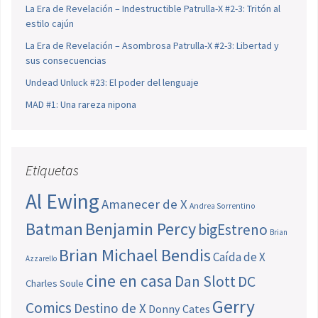
La Era de Revelación – Indestructible Patrulla-X #2-3: Tritón al
estilo cajún
La Era de Revelación – Asombrosa Patrulla-X #2-3: Libertad y
sus consecuencias
Undead Unluck #23: El poder del lenguaje
MAD #1: Una rareza nipona
Etiquetas
Al Ewing
Amanecer de X
Andrea Sorrentino
Batman
Benjamin Percy
bigEstreno
Brian
Brian Michael Bendis
Caída de X
Azzarello
cine en casa
Dan Slott
DC
Charles Soule
Gerry
Comics
Destino de X
Donny Cates