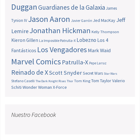
Duggan
Guardianes de la Galaxia
James
Jason Aaron
Jeff
Jed MacKay
Tynion IV
Javier Garrón
Jonathan Hickman
Lemire
Kelly Thompson
Lobezno
Los 4
Kieron Gillen
La Imposible Patrulla-X
Los Vengadores
Fantásticos
Mark Waid
Marvel Comics
Patrulla-X
Pepe Larraz
Reinado de X
Scott Snyder
Secret Wars
Star Wars
Tom Taylor
Valerio
Stefano Caselli
Tom King
The Dark Knight Rises
Thor
Schiti
Wonder Woman
X-Force
Nuestro Facebook