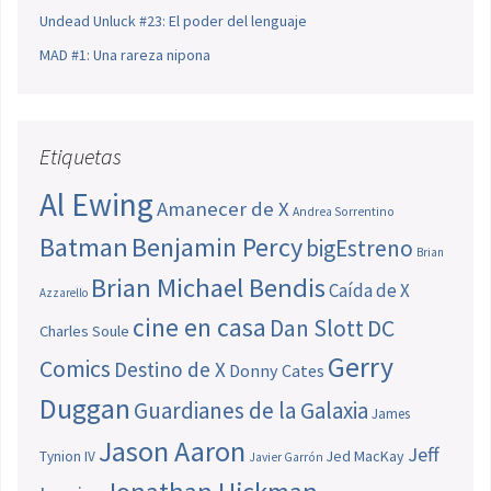
Undead Unluck #23: El poder del lenguaje
MAD #1: Una rareza nipona
Etiquetas
Al Ewing
Amanecer de X
Andrea Sorrentino
Batman
Benjamin Percy
bigEstreno
Brian
Brian Michael Bendis
Caída de X
Azzarello
cine en casa
Dan Slott
DC
Charles Soule
Gerry
Comics
Destino de X
Donny Cates
Duggan
Guardianes de la Galaxia
James
Jason Aaron
Jeff
Jed MacKay
Tynion IV
Javier Garrón