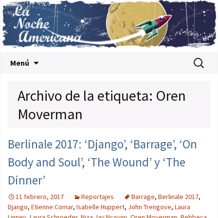
Saltar al contenido
Buscar:
Menú
Archivo de la etiqueta: Oren
Moverman
Berlinale 2017: ‘Django’, ‘Barrage’, ‘On
Body and Soul’, ‘The Wound’ y ‘The
Dinner’
11 febrero, 2017
Reportajes
Barrage
,
Berlinale 2017
,
Django
,
Etienne Comar
,
Isabelle Huppert
,
John Trengove
,
Laura
Linney
,
Laura Schroeder
,
Niza Jay Ncoyini
,
Oren Moverman
,
Rebbeca