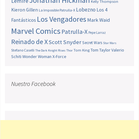
Jonathan Hickman
Lemire
Kelly Thompson
Lobezno
Los 4
Kieron Gillen
La Imposible Patrulla-X
Los Vengadores
Fantásticos
Mark Waid
Marvel Comics
Patrulla-X
Pepe Larraz
Reinado de X
Scott Snyder
Secret Wars
Star Wars
Tom Taylor
Valerio
Stefano Caselli
Tom King
The Dark Knight Rises
Thor
Schiti
Wonder Woman
X-Force
Nuestro Facebook