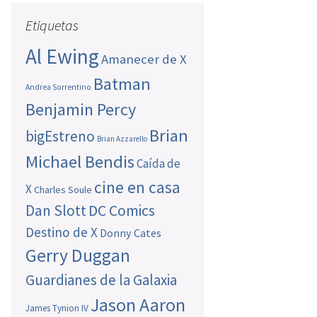
Etiquetas
Al Ewing
Amanecer de X
Batman
Andrea Sorrentino
Benjamin Percy
Brian
bigEstreno
Brian Azzarello
Michael Bendis
Caída de
cine en casa
X
Charles Soule
Dan Slott
DC Comics
Destino de X
Donny Cates
Gerry Duggan
Guardianes de la Galaxia
Jason Aaron
James Tynion IV