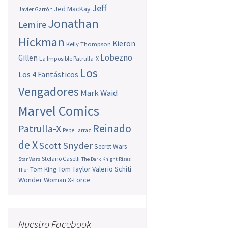
Jeff
Jed MacKay
Javier Garrón
Jonathan
Lemire
Hickman
Kieron
Kelly Thompson
Lobezno
Gillen
La Imposible Patrulla-X
Los
Los 4 Fantásticos
Vengadores
Mark Waid
Marvel Comics
Reinado
Patrulla-X
Pepe Larraz
de X
Scott Snyder
Secret Wars
Stefano Caselli
Star Wars
The Dark Knight Rises
Tom Taylor
Valerio Schiti
Tom King
Thor
Wonder Woman
X-Force
Nuestro Facebook