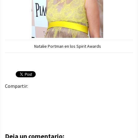
Natalie Portman en los Spirit Awards
Compartir:
Navegación de entradas
Deja un comentario: