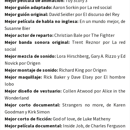
Mejor película de animación:
Toy Story 3
Mejor guión adaptado:
Aaron Sorkin por La red social
Mejor guión original:
David Seidler por El discurso del Rey
Mejor película de habla no inglesa:
En un mundo mejor, de
Susanne Bier
Mejor actor de reparto:
Christian Bale por The Fighter
Mejor banda sonora original:
Trent Reznor por La red
social
Mejor mezcla de sonido:
Lora Hirschberg, Gary A. Rizzo y Ed
Novick por Origen
Mejor montaje de sonido:
Richard King por Origen
Mejor maquillaje:
Rick Baker y Dave Elsey por El hombre
lobo
Mejor diseño de vestuario:
Collen Atwood por Alice in the
Wonderland
Mejor corto documental:
Strangers no more, de Karen
Goodman y Kirk Simon
Mejor corto de ficción:
God of love, de Luke Matheny
Mejor película documental:
Inside Job, de Charles Ferguson