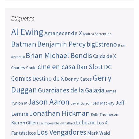
Etiquetas
Al Ewing
Amanecer de X
Andrea Sorrentino
Batman
Benjamin Percy
bigEstreno
Brian
Brian Michael Bendis
Caída de X
Azzarello
cine en casa
Dan Slott
DC
Charles Soule
Gerry
Comics
Destino de X
Donny Cates
Duggan
Guardianes de la Galaxia
James
Jason Aaron
Jeff
Jed MacKay
Tynion IV
Javier Garrón
Jonathan Hickman
Lemire
Kelly Thompson
Lobezno
Los 4
Kieron Gillen
La Imposible Patrulla-X
Los Vengadores
Fantásticos
Mark Waid