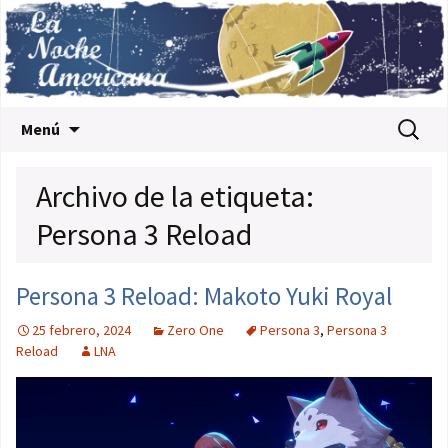
Saltar al contenido
Buscar:
Menú
Archivo de la etiqueta:
Persona 3 Reload
Persona 3 Reload: Makoto Yuki Royal
25 febrero, 2024
Zero One
Persona 3
,
Persona 3
Reload
LNA