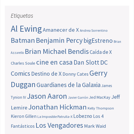
Etiquetas
Al Ewing
Amanecer de X
Andrea Sorrentino
Batman
Benjamin Percy
bigEstreno
Brian
Brian Michael Bendis
Caída de X
Azzarello
cine en casa
Dan Slott
DC
Charles Soule
Gerry
Comics
Destino de X
Donny Cates
Duggan
Guardianes de la Galaxia
James
Jason Aaron
Jeff
Jed MacKay
Tynion IV
Javier Garrón
Jonathan Hickman
Lemire
Kelly Thompson
Lobezno
Los 4
Kieron Gillen
La Imposible Patrulla-X
Los Vengadores
Fantásticos
Mark Waid