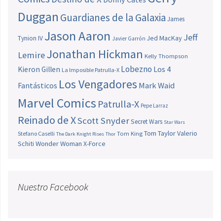
Duggan
Guardianes de la Galaxia
James
Jason Aaron
Jeff
Jed MacKay
Tynion IV
Javier Garrón
Jonathan Hickman
Lemire
Kelly Thompson
Lobezno
Los 4
Kieron Gillen
La Imposible Patrulla-X
Los Vengadores
Fantásticos
Mark Waid
Marvel Comics
Patrulla-X
Pepe Larraz
Reinado de X
Scott Snyder
Secret Wars
Star Wars
Tom Taylor
Valerio
Stefano Caselli
Tom King
The Dark Knight Rises
Thor
Schiti
Wonder Woman
X-Force
Nuestro Facebook