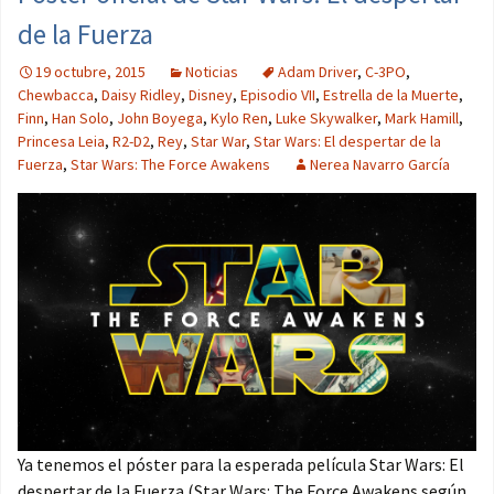
de la Fuerza
19 octubre, 2015
Noticias
Adam Driver
,
C-3PO
,
Chewbacca
,
Daisy Ridley
,
Disney
,
Episodio VII
,
Estrella de la Muerte
,
Finn
,
Han Solo
,
John Boyega
,
Kylo Ren
,
Luke Skywalker
,
Mark Hamill
,
Princesa Leia
,
R2-D2
,
Rey
,
Star War
,
Star Wars: El despertar de la
Fuerza
,
Star Wars: The Force Awakens
Nerea Navarro García
Ya tenemos el póster para la esperada película Star Wars: El
despertar de la Fuerza (Star Wars: The Force Awakens según