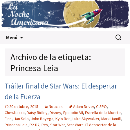
Saltar al contenido
Buscar:
Menú
Archivo de la etiqueta:
Princesa Leia
Tráiler final de Star Wars: El despertar
de la Fuerza
20 octubre, 2015
Noticias
Adam Driver
,
C-3PO
,
Chewbacca
,
Daisy Ridley
,
Disney
,
Episodio VII
,
Estrella de la Muerte
,
Finn
,
Han Solo
,
John Boyega
,
Kylo Ren
,
Luke Skywalker
,
Mark Hamill
,
Princesa Leia
,
R2-D2
,
Rey
,
Star War
,
Star Wars: El despertar de la