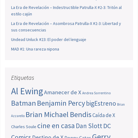
La Era de Revelación – Indestructible Patrulla-X #2-3: Tritón al
estilo cajún
La Era de Revelación – Asombrosa Patrulla-X #2-3: Libertad y
sus consecuencias
Undead Unluck #23: El poder del lenguaje
MAD #1: Una rareza nipona
Etiquetas
Al Ewing
Amanecer de X
Andrea Sorrentino
Batman
Benjamin Percy
bigEstreno
Brian
Brian Michael Bendis
Caída de X
Azzarello
cine en casa
Dan Slott
DC
Charles Soule
Gerry
Comics
Destino de X
Donny Cates