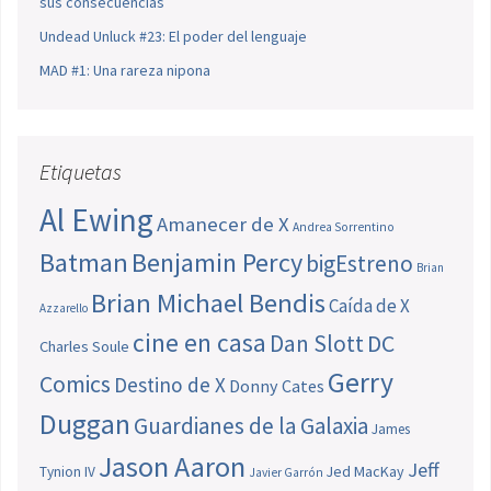
sus consecuencias
Undead Unluck #23: El poder del lenguaje
MAD #1: Una rareza nipona
Etiquetas
Al Ewing
Amanecer de X
Andrea Sorrentino
Batman
Benjamin Percy
bigEstreno
Brian
Brian Michael Bendis
Caída de X
Azzarello
cine en casa
Dan Slott
DC
Charles Soule
Gerry
Comics
Destino de X
Donny Cates
Duggan
Guardianes de la Galaxia
James
Jason Aaron
Jeff
Jed MacKay
Tynion IV
Javier Garrón