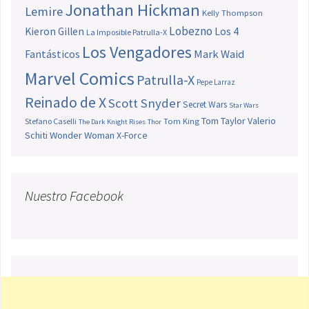
Jonathan Hickman
Lemire
Kelly Thompson
Lobezno
Los 4
Kieron Gillen
La Imposible Patrulla-X
Los Vengadores
Fantásticos
Mark Waid
Marvel Comics
Patrulla-X
Pepe Larraz
Reinado de X
Scott Snyder
Secret Wars
Star Wars
Tom Taylor
Valerio
Stefano Caselli
Tom King
The Dark Knight Rises
Thor
Schiti
Wonder Woman
X-Force
Nuestro Facebook