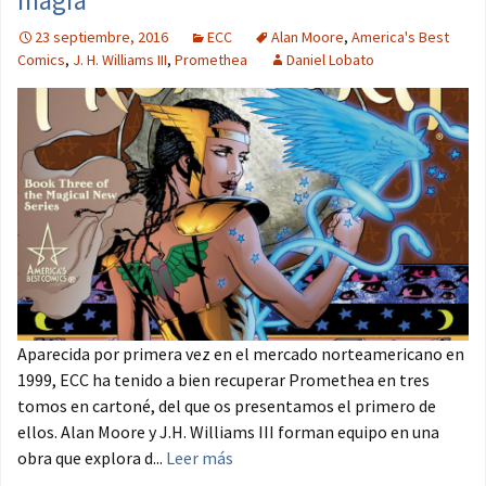
23 septiembre, 2016
ECC
Alan Moore
,
America's Best
Comics
,
J. H. Williams III
,
Promethea
Daniel Lobato
Aparecida por primera vez en el mercado norteamericano en
1999, ECC ha tenido a bien recuperar Promethea en tres
tomos en cartoné, del que os presentamos el primero de
ellos. Alan Moore y J.H. Williams III forman equipo en una
obra que explora d...
Leer más