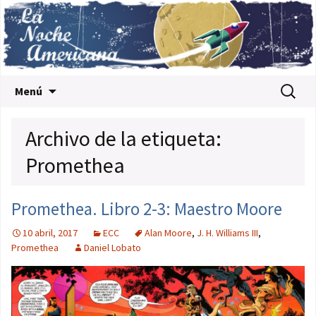
Saltar al contenido
Buscar:
Menú
Archivo de la etiqueta:
Promethea
Promethea. Libro 2-3: Maestro Moore
10 abril, 2017
ECC
Alan Moore
,
J. H. Williams III
,
Promethea
Daniel Lobato