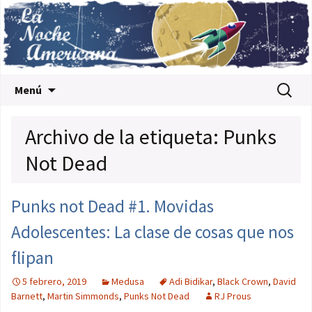
Saltar al contenido
Buscar:
Menú
Archivo de la etiqueta: Punks
Not Dead
Punks not Dead #1. Movidas
Adolescentes: La clase de cosas que nos
flipan
5 febrero, 2019
Medusa
Adi Bidikar
,
Black Crown
,
David
Barnett
,
Martin Simmonds
,
Punks Not Dead
RJ Prous