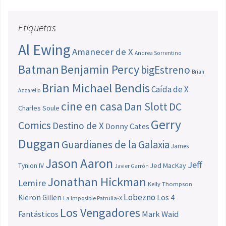
Etiquetas
Al Ewing
Amanecer de X
Andrea Sorrentino
Batman
Benjamin Percy
bigEstreno
Brian
Brian Michael Bendis
Caída de X
Azzarello
cine en casa
Dan Slott
DC
Charles Soule
Gerry
Comics
Destino de X
Donny Cates
Duggan
Guardianes de la Galaxia
James
Jason Aaron
Jeff
Jed MacKay
Tynion IV
Javier Garrón
Jonathan Hickman
Lemire
Kelly Thompson
Lobezno
Los 4
Kieron Gillen
La Imposible Patrulla-X
Los Vengadores
Fantásticos
Mark Waid