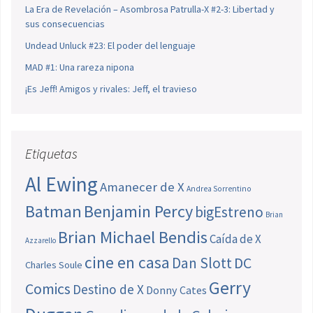
La Era de Revelación – Asombrosa Patrulla-X #2-3: Libertad y
sus consecuencias
Undead Unluck #23: El poder del lenguaje
MAD #1: Una rareza nipona
¡Es Jeff! Amigos y rivales: Jeff, el travieso
Etiquetas
Al Ewing
Amanecer de X
Andrea Sorrentino
Batman
Benjamin Percy
bigEstreno
Brian
Brian Michael Bendis
Caída de X
Azzarello
cine en casa
Dan Slott
DC
Charles Soule
Gerry
Comics
Destino de X
Donny Cates