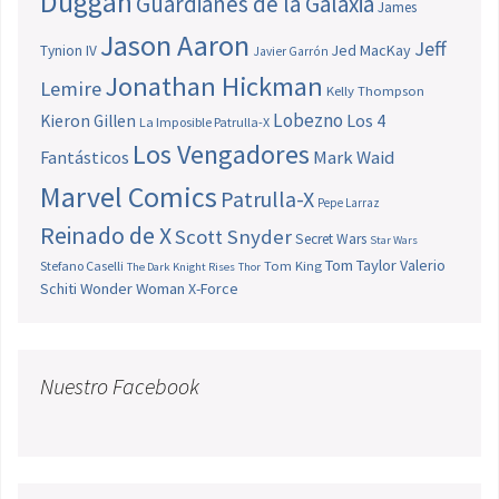
Duggan
Guardianes de la Galaxia
James
Jason Aaron
Jeff
Jed MacKay
Tynion IV
Javier Garrón
Jonathan Hickman
Lemire
Kelly Thompson
Lobezno
Los 4
Kieron Gillen
La Imposible Patrulla-X
Los Vengadores
Fantásticos
Mark Waid
Marvel Comics
Patrulla-X
Pepe Larraz
Reinado de X
Scott Snyder
Secret Wars
Star Wars
Tom Taylor
Valerio
Stefano Caselli
Tom King
The Dark Knight Rises
Thor
Schiti
Wonder Woman
X-Force
Nuestro Facebook