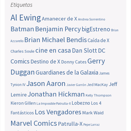
Etiquetas
Al Ewing
Amanecer de X
Andrea Sorrentino
Batman
Benjamin Percy
bigEstreno
Brian
Brian Michael Bendis
Caída de X
Azzarello
cine en casa
Dan Slott
DC
Charles Soule
Gerry
Comics
Destino de X
Donny Cates
Duggan
Guardianes de la Galaxia
James
Jason Aaron
Jeff
Jed MacKay
Tynion IV
Javier Garrón
Jonathan Hickman
Lemire
Kelly Thompson
Lobezno
Los 4
Kieron Gillen
La Imposible Patrulla-X
Los Vengadores
Fantásticos
Mark Waid
Marvel Comics
Patrulla-X
Pepe Larraz