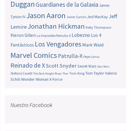
Duggan
Guardianes de la Galaxia
James
Jason Aaron
Jeff
Jed MacKay
Tynion IV
Javier Garrón
Jonathan Hickman
Lemire
Kelly Thompson
Lobezno
Los 4
Kieron Gillen
La Imposible Patrulla-X
Los Vengadores
Fantásticos
Mark Waid
Marvel Comics
Patrulla-X
Pepe Larraz
Reinado de X
Scott Snyder
Secret Wars
Star Wars
Tom Taylor
Valerio
Stefano Caselli
Tom King
The Dark Knight Rises
Thor
Schiti
Wonder Woman
X-Force
Nuestro Facebook