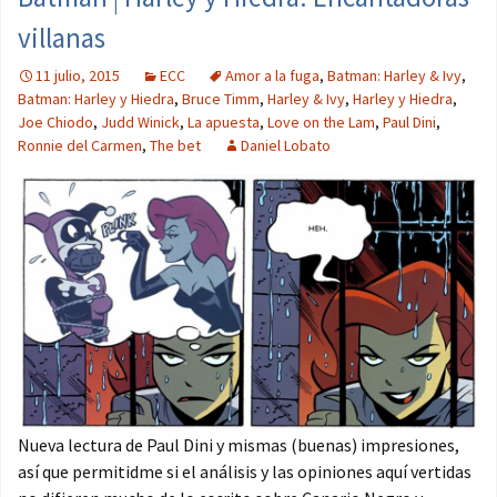
villanas
11 julio, 2015
ECC
Amor a la fuga
,
Batman: Harley & Ivy
,
Batman: Harley y Hiedra
,
Bruce Timm
,
Harley & Ivy
,
Harley y Hiedra
,
Joe Chiodo
,
Judd Winick
,
La apuesta
,
Love on the Lam
,
Paul Dini
,
Ronnie del Carmen
,
The bet
Daniel Lobato
Nueva lectura de Paul Dini y mismas (buenas) impresiones,
así que permitidme si el análisis y las opiniones aquí vertidas