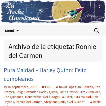
Saltar al contenido
Buscar:
Menú
Archivo de la etiqueta: Ronnie
del Carmen
Pura Maldad – Harley Quinn: Feliz
cumpleaños
16 septiembre, 2017
ECC
David López
,
DC Comics
,
Don
Kramer
,
Doug Alexander
,
Harley Quinn
,
James Patrick
,
Jim Zubkavich
,
Joe Quinones
,
Maris Wicks
,
Neil Googe
,
Paul Dini
,
Pura Maldad
,
Rob
Haynes
,
Ronnie del Carmen
,
Stephane Roux
,
Yvel Guichet
Daniel