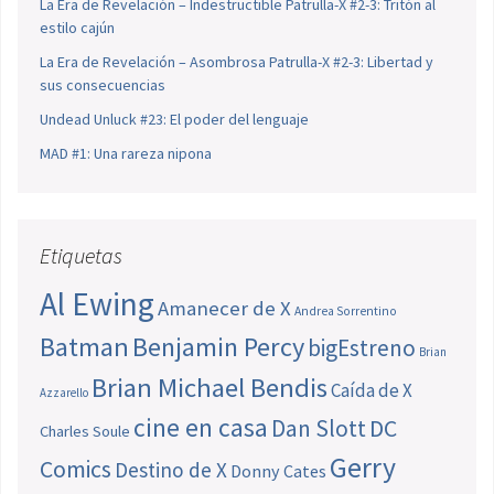
La Era de Revelación – Indestructible Patrulla-X #2-3: Tritón al
estilo cajún
La Era de Revelación – Asombrosa Patrulla-X #2-3: Libertad y
sus consecuencias
Undead Unluck #23: El poder del lenguaje
MAD #1: Una rareza nipona
Etiquetas
Al Ewing
Amanecer de X
Andrea Sorrentino
Batman
Benjamin Percy
bigEstreno
Brian
Brian Michael Bendis
Caída de X
Azzarello
cine en casa
Dan Slott
DC
Charles Soule
Gerry
Comics
Destino de X
Donny Cates