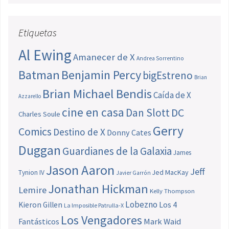
Etiquetas
Al Ewing
Amanecer de X
Andrea Sorrentino
Batman
Benjamin Percy
bigEstreno
Brian
Brian Michael Bendis
Caída de X
Azzarello
cine en casa
Dan Slott
DC
Charles Soule
Gerry
Comics
Destino de X
Donny Cates
Duggan
Guardianes de la Galaxia
James
Jason Aaron
Jeff
Jed MacKay
Tynion IV
Javier Garrón
Jonathan Hickman
Lemire
Kelly Thompson
Lobezno
Los 4
Kieron Gillen
La Imposible Patrulla-X
Los Vengadores
Fantásticos
Mark Waid