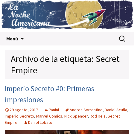
Saltar al contenido
Buscar:
Menú
Archivo de la etiqueta: Secret
Empire
Imperio Secreto #0: Primeras
impresiones
29 agosto, 2017
Panini
Andrea Sorrentino
,
Daniel Acuña
,
Imperio Secreto
,
Marvel Comics
,
Nick Spencer
,
Rod Reis
,
Secret
Empire
Daniel Lobato