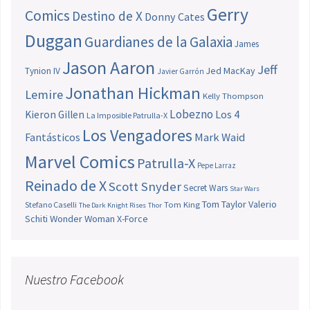
Gerry
Comics
Destino de X
Donny Cates
Duggan
Guardianes de la Galaxia
James
Jason Aaron
Jeff
Jed MacKay
Tynion IV
Javier Garrón
Jonathan Hickman
Lemire
Kelly Thompson
Lobezno
Los 4
Kieron Gillen
La Imposible Patrulla-X
Los Vengadores
Fantásticos
Mark Waid
Marvel Comics
Patrulla-X
Pepe Larraz
Reinado de X
Scott Snyder
Secret Wars
Star Wars
Tom Taylor
Valerio
Stefano Caselli
Tom King
The Dark Knight Rises
Thor
Schiti
Wonder Woman
X-Force
Nuestro Facebook