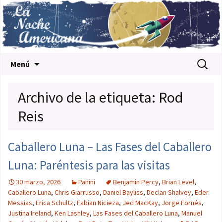
Saltar al contenido
Buscar:
Menú
Archivo de la etiqueta: Rod
Reis
Caballero Luna – Las Fases del Caballero
Luna: Paréntesis para las visitas
30 marzo, 2026
Panini
Benjamin Percy
,
Brian Level
,
Caballero Luna
,
Chris Giarrusso
,
Daniel Bayliss
,
Declan Shalvey
,
Eder
Messias
,
Erica Schultz
,
Fabian Nicieza
,
Jed MacKay
,
Jorge Fornés
,
Justina Ireland
,
Ken Lashley
,
Las Fases del Caballero Luna
,
Manuel