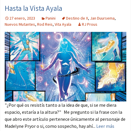
Hasta la Vista Ayala
27 enero, 2023
Panini
Destino de X
,
Jan Duursema
,
Nuevos Mutantes
,
Rod Reis
,
Vita Ayala
RJ Prous
"¿Por qué os resistís tanto a la idea de que, si se me diera
espacio, estaría a la altura?" Me pregunto si la frase con la
que abro este artículo pertenece únicamente al personaje de
Madelyne Pryor o si, como sospecho, hay ahí...
Leer más