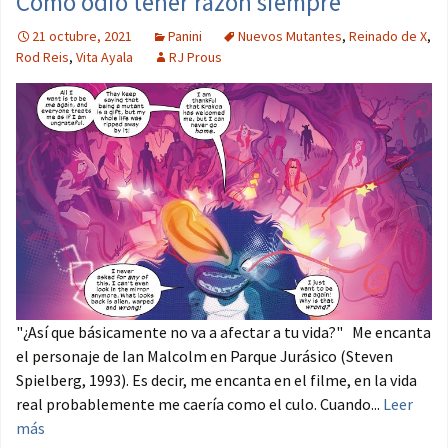
Como odio tener razón siempre
21 octubre, 2021
Panini
Nuevos Mutantes
,
Reinado de X
,
Rod Reis
,
Vita Ayala
RJ Prous
"¿Así que básicamente no va a afectar a tu vida?" Me encanta
el personaje de Ian Malcolm en Parque Jurásico (Steven
Spielberg, 1993). Es decir, me encanta en el filme, en la vida
real probablemente me caería como el culo. Cuando...
Leer
más