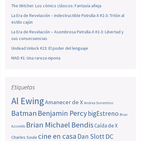
The Witcher. Los cómics clásicos: Fantasía añeja
La Era de Revelación – Indestructible Patrulla-X #2-3: Tritón al
estilo cajún
La Era de Revelación – Asombrosa Patrulla-X #2-3: Libertad y
sus consecuencias
Undead Unluck #23: El poder del lenguaje
MAD #1: Una rareza nipona
Etiquetas
Al Ewing
Amanecer de X
Andrea Sorrentino
Batman
Benjamin Percy
bigEstreno
Brian
Brian Michael Bendis
Caída de X
Azzarello
cine en casa
Dan Slott
DC
Charles Soule