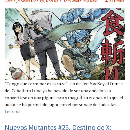
García
,
Moisés Hidalgo
,
Rod Reis
,
Tom Waltz
,
Yûji Kaku
RJ Prous
"Tengo que terminar esta caza" Lo de Jed MacKay al frente
del Caballero Luna ya ha pasado de ser una anécdota a
convertirse en una gigantesca y magnífica etapa en la que el
autor se ha permitido jugar con el personaje de todas las ...
Leer más
Nuevos Mutantes #25. Destino de X: