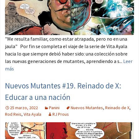
"Me resulta familiar, como estar atrapada, pero no en una
jaula" Por fin se completa el viaje de la serie de Vita Ayala
hacia lo que siempre debió haber sido: una colección sobre
las nuevas generaciones de mutantes, aprendiendo a s...
Leer
más
Nuevos Mutantes #19. Reinado de X:
Educar a una nación
25 marzo, 2022
Panini
Nuevos Mutantes
,
Reinado de X
,
Rod Reis
,
Vita Ayala
RJ Prous