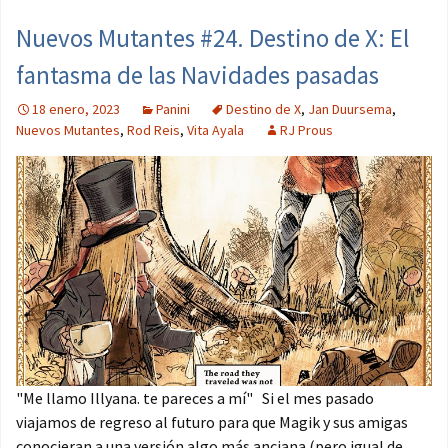
Nuevos Mutantes #24. Destino de X: El
fantasma de las Navidades pasadas
18 enero, 2023
Panini
Destino de X
,
Jan Duursema
,
Nuevos Mutantes
,
Rod Reis
,
Vita Ayala
RJ Prous
"Me llamo Illyana. te pareces a mí" Si el mes pasado
viajamos de regreso al futuro para que Magik y sus amigas
conocieran a una versión algo más anciana (pero igual de