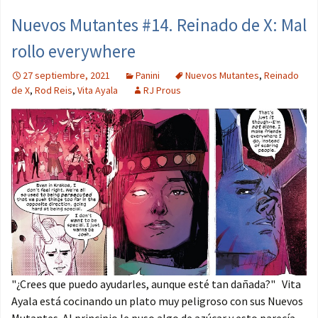
Nuevos Mutantes #14. Reinado de X: Mal
rollo everywhere
27 septiembre, 2021
Panini
Nuevos Mutantes
,
Reinado
de X
,
Rod Reis
,
Vita Ayala
RJ Prous
"¿Crees que puedo ayudarles, aunque esté tan dañada?" Vita
Ayala está cocinando un plato muy peligroso con sus Nuevos