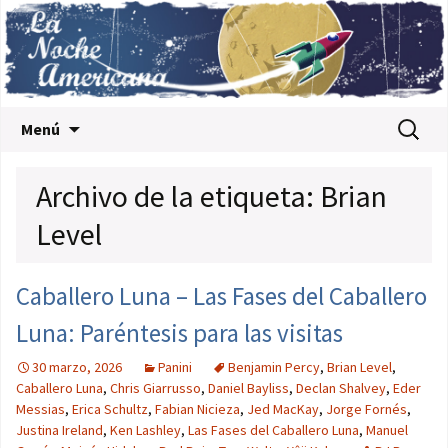
Saltar al contenido
Buscar:
Menú
Archivo de la etiqueta: Brian
Level
Caballero Luna – Las Fases del Caballero
Luna: Paréntesis para las visitas
30 marzo, 2026
Panini
Benjamin Percy
,
Brian Level
,
Caballero Luna
,
Chris Giarrusso
,
Daniel Bayliss
,
Declan Shalvey
,
Eder
Messias
,
Erica Schultz
,
Fabian Nicieza
,
Jed MacKay
,
Jorge Fornés
,
Justina Ireland
,
Ken Lashley
,
Las Fases del Caballero Luna
,
Manuel