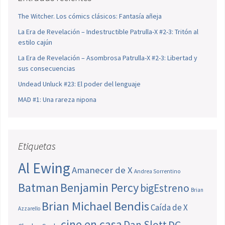
The Witcher. Los cómics clásicos: Fantasía añeja
La Era de Revelación – Indestructible Patrulla-X #2-3: Tritón al
estilo cajún
La Era de Revelación – Asombrosa Patrulla-X #2-3: Libertad y
sus consecuencias
Undead Unluck #23: El poder del lenguaje
MAD #1: Una rareza nipona
Etiquetas
Al Ewing
Amanecer de X
Andrea Sorrentino
Batman
Benjamin Percy
bigEstreno
Brian
Brian Michael Bendis
Caída de X
Azzarello
cine en casa
Dan Slott
DC