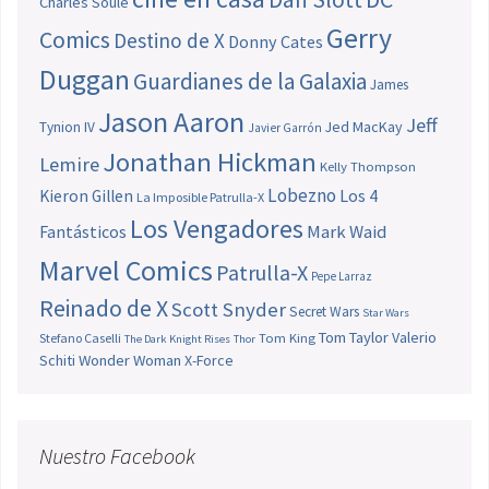
Charles Soule
Gerry
Comics
Destino de X
Donny Cates
Duggan
Guardianes de la Galaxia
James
Jason Aaron
Jeff
Jed MacKay
Tynion IV
Javier Garrón
Jonathan Hickman
Lemire
Kelly Thompson
Lobezno
Los 4
Kieron Gillen
La Imposible Patrulla-X
Los Vengadores
Fantásticos
Mark Waid
Marvel Comics
Patrulla-X
Pepe Larraz
Reinado de X
Scott Snyder
Secret Wars
Star Wars
Tom Taylor
Valerio
Stefano Caselli
Tom King
The Dark Knight Rises
Thor
Schiti
Wonder Woman
X-Force
Nuestro Facebook