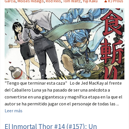
García
,
Moisés Hidalgo
,
Rod Reis
,
Tom Waltz
,
Yûji Kaku
RJ Prous
"Tengo que terminar esta caza" Lo de Jed MacKay al frente
del Caballero Luna ya ha pasado de ser una anécdota a
convertirse en una gigantesca y magnífica etapa en la que el
autor se ha permitido jugar con el personaje de todas las ...
Leer más
El Inmortal Thor #14 (#157): Un