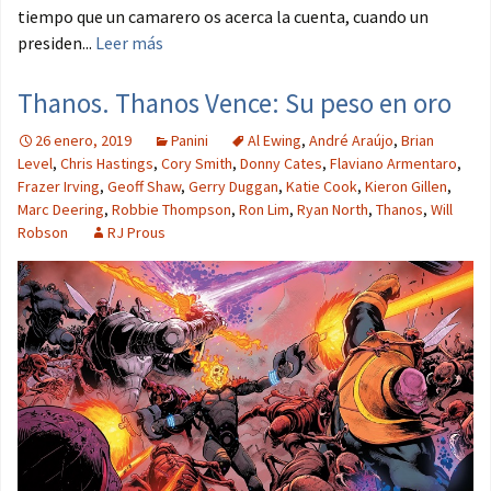
tiempo que un camarero os acerca la cuenta, cuando un
presiden...
Leer más
Thanos. Thanos Vence: Su peso en oro
26 enero, 2019
Panini
Al Ewing
,
André Araújo
,
Brian
Level
,
Chris Hastings
,
Cory Smith
,
Donny Cates
,
Flaviano Armentaro
,
Frazer Irving
,
Geoff Shaw
,
Gerry Duggan
,
Katie Cook
,
Kieron Gillen
,
Marc Deering
,
Robbie Thompson
,
Ron Lim
,
Ryan North
,
Thanos
,
Will
Robson
RJ Prous