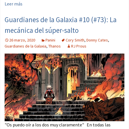
Leer más
Guardianes de la Galaxia #10 (#73): La
mecánica del súper-salto
26 marzo, 2020
Panini
Cory Smith
,
Donny Cates
,
Guardianes de la Galaxia
,
Thanos
RJ Prous
"Os puedo oír a los dos muy claramente" En todas las