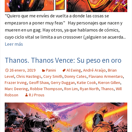
"Quiero que me envíes de vuelta a donde las cosas se
empezaron a poner muy feas" Hay personajes que nacen y
mueren en un gag. Hay otros, ya que hablamos de cómics,
cuyo ciclo vital se limita a un crossover (¿alguien se acuerda...
Leer más
Thanos. Thanos Vence: Su peso en oro
26 enero, 2019
Panini
Al Ewing
,
André Araújo
,
Brian
Level
,
Chris Hastings
,
Cory Smith
,
Donny Cates
,
Flaviano Armentaro
,
Frazer Irving
,
Geoff Shaw
,
Gerry Duggan
,
Katie Cook
,
Kieron Gillen
,
Marc Deering
,
Robbie Thompson
,
Ron Lim
,
Ryan North
,
Thanos
,
Will
Robson
RJ Prous