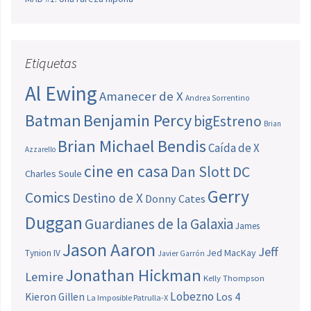
Etiquetas
Al Ewing
Amanecer de X
Andrea Sorrentino
Batman
Benjamin Percy
bigEstreno
Brian
Brian Michael Bendis
Caída de X
Azzarello
cine en casa
Dan Slott
DC
Charles Soule
Gerry
Comics
Destino de X
Donny Cates
Duggan
Guardianes de la Galaxia
James
Jason Aaron
Jeff
Jed MacKay
Tynion IV
Javier Garrón
Jonathan Hickman
Lemire
Kelly Thompson
Lobezno
Los 4
Kieron Gillen
La Imposible Patrulla-X