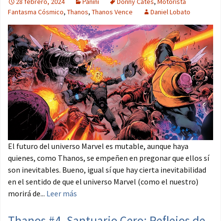
28 febrero, 2024
Panini
Donny Cates
,
Motorista
Fantasma Cósmico
,
Thanos
,
Thanos Vence
Daniel Lobato
El futuro del universo Marvel es mutable, aunque haya
quienes, como Thanos, se empeñen en pregonar que ellos sí
son inevitables. Bueno, igual sí que hay cierta inevitabilidad
en el sentido de que el universo Marvel (como el nuestro)
morirá de...
Leer más
Thanos #4. Santuario Cero: Reflejos de