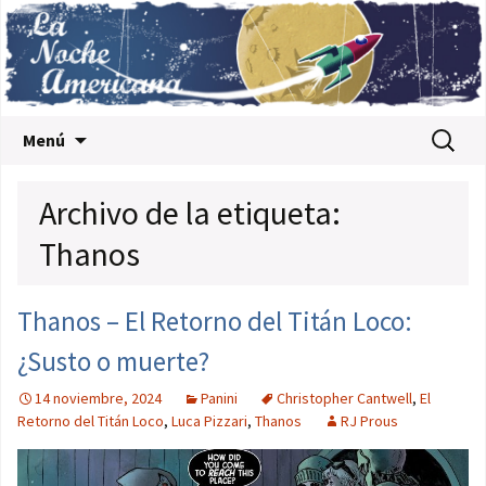
Saltar al contenido
Buscar:
Menú
Archivo de la etiqueta:
Thanos
Thanos – El Retorno del Titán Loco:
¿Susto o muerte?
14 noviembre, 2024
Panini
Christopher Cantwell
,
El
Retorno del Titán Loco
,
Luca Pizzari
,
Thanos
RJ Prous