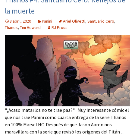
la muerte
8 abril, 2020
Panini
Ariel Olivetti
,
Santuario Cero
,
Thanos
,
Tini Howard
RJ Prous
"¿Acaso matarlos no te trae paz?" Muy interesante cómic el
que nos trae Panini como cuarta entrega de la serie Thanos
en 100% Marvel HC. Después de que Jason Aaron nos
maravillara con la serie que revisó los orígenes del Titán ...