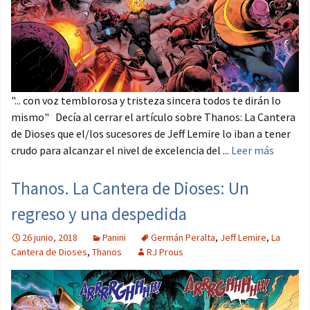
"... con voz temblorosa y tristeza sincera todos te dirán lo
mismo" Decía al cerrar el artículo sobre Thanos: La Cantera
de Dioses que el/los sucesores de Jeff Lemire lo iban a tener
crudo para alcanzar el nivel de excelencia del ...
Leer más
Thanos. La Cantera de Dioses: Un
regreso y una despedida
26 junio, 2018
Panini
Germán Peralta
,
Jeff Lemire
,
La
Cantera de Dioses
,
Thanos
RJ Prous