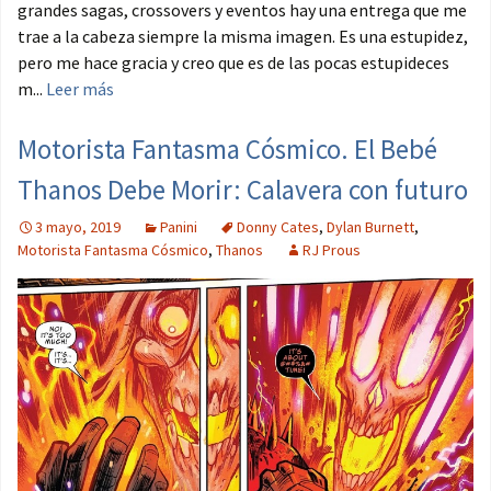
grandes sagas, crossovers y eventos hay una entrega que me
trae a la cabeza siempre la misma imagen. Es una estupidez,
pero me hace gracia y creo que es de las pocas estupideces
m...
Leer más
Motorista Fantasma Cósmico. El Bebé
Thanos Debe Morir: Calavera con futuro
3 mayo, 2019
Panini
Donny Cates
,
Dylan Burnett
,
Motorista Fantasma Cósmico
,
Thanos
RJ Prous