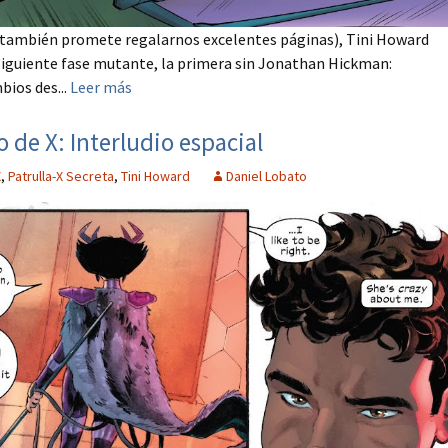
 también promete regalarnos excelentes páginas), Tini Howard
 siguiente fase mutante, la primera sin Jonathan Hickman:
bios des...
Leer más
o de X: Interludio espacial
X
,
Patrulla-X Secreta
,
Tini Howard
Daniel Lobato