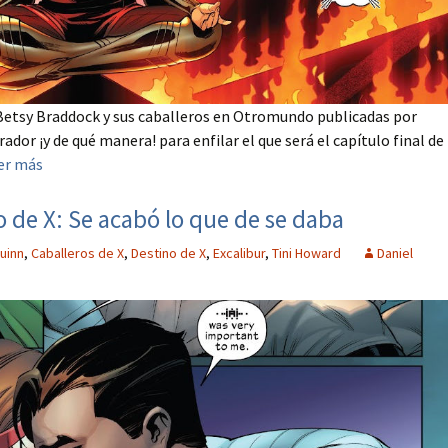
Betsy Braddock y sus caballeros en Otromundo publicadas por
ador ¡y de qué manera! para enfilar el que será el capítulo final de
er más
o de X: Se acabó lo que de se daba
uinn
,
Caballeros de X
,
Destino de X
,
Excalibur
,
Tini Howard
Daniel