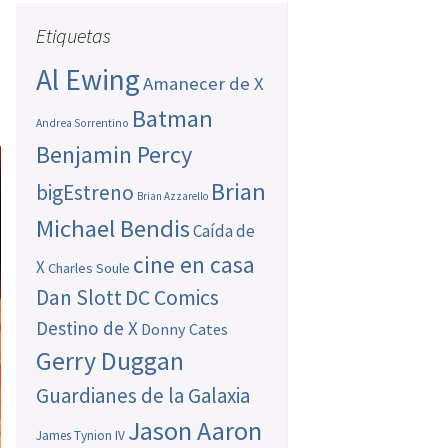
Etiquetas
Al Ewing
Amanecer de X
Batman
Andrea Sorrentino
Benjamin Percy
Brian
bigEstreno
Brian Azzarello
Michael Bendis
Caída de
cine en casa
X
Charles Soule
Dan Slott
DC Comics
Destino de X
Donny Cates
Gerry Duggan
Guardianes de la Galaxia
Jason Aaron
James Tynion IV