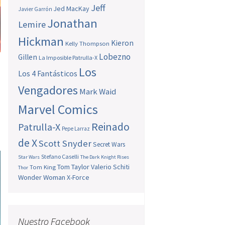
Jeff
Jed MacKay
Javier Garrón
Jonathan
Lemire
Hickman
Kieron
Kelly Thompson
Lobezno
Gillen
La Imposible Patrulla-X
Los
Los 4 Fantásticos
Vengadores
Mark Waid
Marvel Comics
Reinado
Patrulla-X
Pepe Larraz
de X
Scott Snyder
Secret Wars
Stefano Caselli
Star Wars
The Dark Knight Rises
Tom Taylor
Valerio Schiti
Tom King
Thor
Wonder Woman
X-Force
Nuestro Facebook