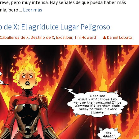
eve, pero muy intensa. Hay señales de que pueda haber más
a, pero ...
Leer más
o de X: El agridulce Lugar Peligroso
Caballeros de X
,
Destino de X
,
Excalibur
,
Tini Howard
Daniel Lobato