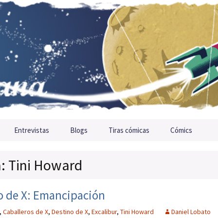
Entrevistas
Blogs
Tiras cómicas
Cómics
a: Tini Howard
no de X: Emancipación
,
Caballeros de X
,
Destino de X
,
Excalibur
,
Tini Howard
Daniel Lobato