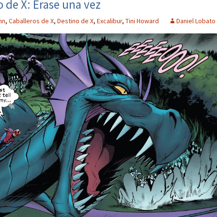
o de X: Érase una vez
nn
,
Caballeros de X
,
Destino de X
,
Excalibur
,
Tini Howard
Daniel Lobato