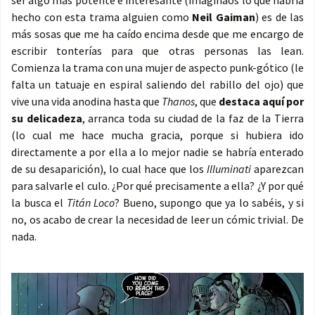
ser algo más potente e interesante (imaginaos lo que habría
hecho con esta trama alguien como
Neil Gaiman
) es de las
más sosas que me ha caído encima desde que me encargo de
escribir tonterías para que otras personas las lean.
Comienza la trama con una mujer de aspecto punk-gótico (le
falta un tatuaje en espiral saliendo del rabillo del ojo) que
vive una vida anodina hasta que
Thanos
, que
destaca aquí por
su delicadeza
, arranca toda su ciudad de la faz de la Tierra
(lo cual me hace mucha gracia, porque si hubiera ido
directamente a por ella a lo mejor nadie se habría enterado
de su desaparición), lo cual hace que los
Illuminati
aparezcan
para salvarle el culo. ¿Por qué precisamente a ella? ¿Y por qué
la busca el
Titán Loco
? Bueno, supongo que ya lo sabéis, y si
no, os acabo de crear la necesidad de leer un cómic trivial. De
nada.