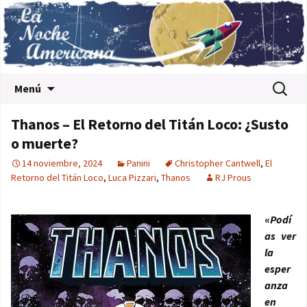
Saltar al contenido
Buscar:
Menú
Thanos – El Retorno del Titán Loco: ¿Susto
o muerte?
14 noviembre, 2024
Panini
Christopher Cantwell
,
El
Retorno del Titán Loco
,
Luca Pizzari
,
Thanos
RJ Prous
«
Podí
as ver
la
esper
anza
en