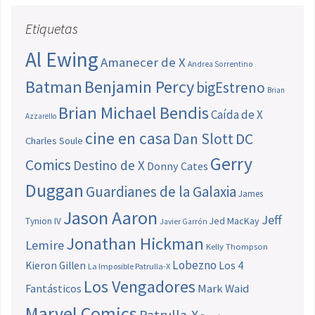
Etiquetas
Al Ewing
Amanecer de X
Andrea Sorrentino
Batman
Benjamin Percy
bigEstreno
Brian
Brian Michael Bendis
Caída de X
Azzarello
cine en casa
Dan Slott
DC
Charles Soule
Gerry
Comics
Destino de X
Donny Cates
Duggan
Guardianes de la Galaxia
James
Jason Aaron
Jeff
Jed MacKay
Tynion IV
Javier Garrón
Jonathan Hickman
Lemire
Kelly Thompson
Lobezno
Los 4
Kieron Gillen
La Imposible Patrulla-X
Los Vengadores
Fantásticos
Mark Waid
Marvel Comics
Patrulla-X