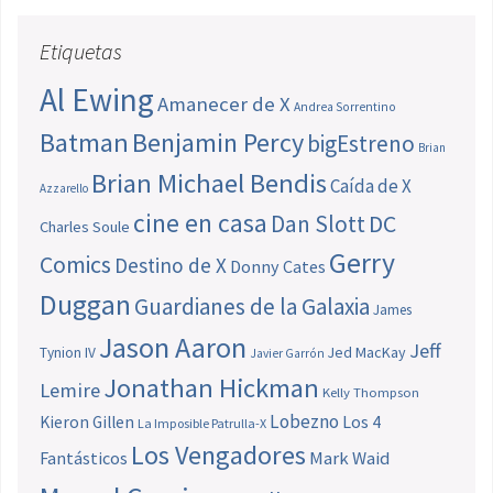
Etiquetas
Al Ewing
Amanecer de X
Andrea Sorrentino
Batman
Benjamin Percy
bigEstreno
Brian
Brian Michael Bendis
Caída de X
Azzarello
cine en casa
Dan Slott
DC
Charles Soule
Gerry
Comics
Destino de X
Donny Cates
Duggan
Guardianes de la Galaxia
James
Jason Aaron
Jeff
Jed MacKay
Tynion IV
Javier Garrón
Jonathan Hickman
Lemire
Kelly Thompson
Lobezno
Los 4
Kieron Gillen
La Imposible Patrulla-X
Los Vengadores
Fantásticos
Mark Waid