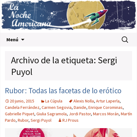
Saltar al contenido
Buscar:
Menú
Archivo de la etiqueta: Sergi
Puyol
Rubor: Todas las facetas de lo erótico
20 junio, 2015
La Cúpula
Alexis Nolla
,
Artur Laperla
,
Candela Ferrández
,
Carmen Segovia
,
Danide
,
Enrique Corominas
,
Gabrielle Piquet
,
Giulia Sagramola
,
Jordi Pastor
,
Marcos Morán
,
Martín
Pardo
,
Rubor
,
Sergi Puyol
RJ Prous