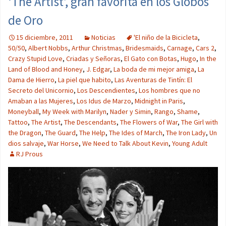
‘The Artist’, gran favorita en los Globos
de Oro
15 diciembre, 2011
Noticias
'El niño de la Bicicleta
,
50/50
,
Albert Nobbs
,
Arthur Christmas
,
Bridesmaids
,
Carnage
,
Cars 2
,
Crazy Stupid Love
,
Criadas y Señoras
,
El Gato con Botas
,
Hugo
,
In the
Land of Blood and Honey
,
J. Edgar
,
La boda de mi mejor amiga
,
La
Dama de Hierro
,
La piel que habito
,
Las Aventuras de Tintín: El
Secreto del Unicornio
,
Los Descendientes
,
Los hombres que no
Amaban a las Mujeres
,
Los Idus de Marzo
,
Midnight in Paris
,
Moneyball
,
My Week with Marilyn
,
Nader y Simin
,
Rango
,
Shame
,
Tattoo
,
The Artist
,
The Descendants
,
The Flowers of War
,
The Girl with
the Dragon
,
The Guard
,
The Help
,
The Ides of March
,
The Iron Lady
,
Un
dios salvaje
,
War Horse
,
We Need to Talk About Kevin
,
Young Adult
RJ Prous