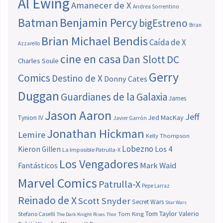
Al Ewing
Amanecer de X
Andrea Sorrentino
Batman
Benjamin Percy
bigEstreno
Brian
Brian Michael Bendis
Caída de X
Azzarello
cine en casa
Dan Slott
DC
Charles Soule
Gerry
Comics
Destino de X
Donny Cates
Duggan
Guardianes de la Galaxia
James
Jason Aaron
Jeff
Jed MacKay
Tynion IV
Javier Garrón
Jonathan Hickman
Lemire
Kelly Thompson
Lobezno
Los 4
Kieron Gillen
La Imposible Patrulla-X
Los Vengadores
Fantásticos
Mark Waid
Marvel Comics
Patrulla-X
Pepe Larraz
Reinado de X
Scott Snyder
Secret Wars
Star Wars
Tom Taylor
Valerio
Stefano Caselli
Tom King
The Dark Knight Rises
Thor